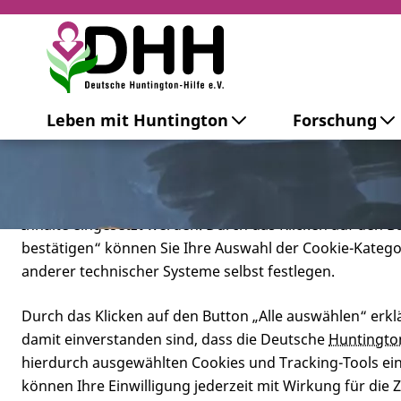
Cookie-Einstellungen
Leben mit Huntington
Forschung
Diese Webseite setzt verschiedene Cookies und Tracking
beinhaltet Cookies und Tracking-Tools, die für den Betr
technisch notwendig sind, die zu statistischen Zwecken
besseren Bedienbarkeit der Webseite und zur Anzeige p
Inhalte eingesetzt werden. Durch das Klicken auf den 
bestätigen“ können Sie Ihre Auswahl der Cookie-Kateg
anderer technischer Systeme selbst festlegen.
Durch das Klicken auf den Button „Alle auswählen“ erklä
damit einverstanden sind, dass die Deutsche
Huntingto
hierdurch ausgewählten Cookies und Tracking-Tools eins
können Ihre Einwilligung jederzeit mit Wirkung für die 