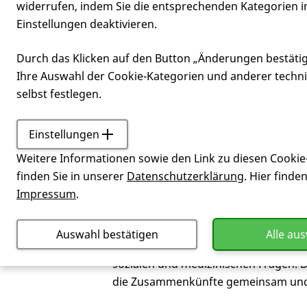
widerrufen, indem Sie die entsprechenden Kategorien i
Einstellungen deaktivieren.
Selbsthilfeg
Durch das Klicken auf den Button „Änderungen bestäti
Ihre Auswahl der Cookie-Kategorien und anderer techn
selbst festlegen.
Einstellungen
Miteinander
Selbsthilfeg
Weitere Informationen sowie den Link zu diesen Cookie
finden Sie in unserer
Datenschutzerklärung
. Hier finde
Was bieten die Selbs
Impressum
.
Selbsthilfegruppen bieten das Gefühl
Auswahl bestätigen
Alle au
Klärung der eigenen Gefühle und dere
sozialen und medizinischen Fragen. D
die Zusammenkünfte gemeinsam und e