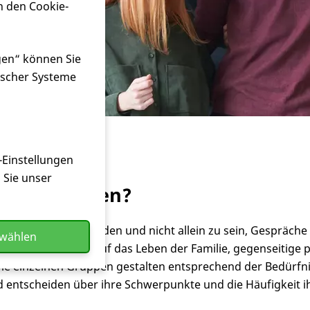
n den Cookie-
ruppen
gen“ können Sie
ischer Systeme
ruppen
-Einstellungen
n Sie unser
thilfegruppen?
, verstanden zu werden und nicht allein zu sein, Gespräch
swählen
n Auswirkungen auf das Leben der Familie, gegenseitige pr
ie einzelnen Gruppen gestalten entsprechend der Bedürfni
ntscheiden über ihre Schwerpunkte und die Häufigkeit ih