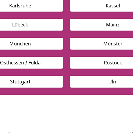
Karlsruhe
Kassel
Lübeck
Mainz
München
Münster
Osthessen / Fulda
Rostock
Stuttgart
Ulm