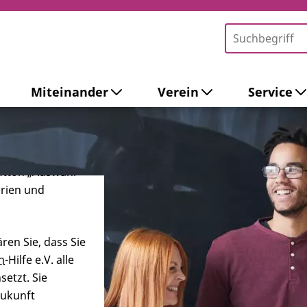
Miteinander
Verein
Service
-Tools ein. Dies
ieb der Webseite
 sowie zur
ersonalisierter
Button „Auswahl
orien und
ren Sie, dass Sie
n
-Hilfe e.V. alle
etzt. Sie
Zukunft