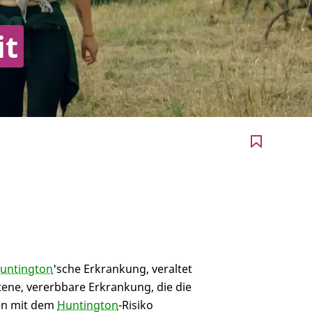
it
untington
'sche Erkrankung, veraltet
eltene, vererbbare Erkrankung, die die
n mit dem
Huntington
-Risiko