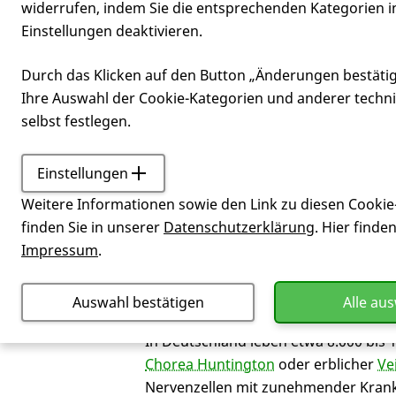
widerrufen, indem Sie die entsprechenden Kategorien i
Einstellungen deaktivieren.
auch mit der
Durch das Klicken auf den Button „Änderungen bestäti
Ihre Auswahl der Cookie-Kategorien und anderer techn
selbst festlegen.
Einstellungen
Weitere Informationen sowie den Link zu diesen Cookie
finden Sie in unserer
Datenschutzerklärung
. Hier finde
Impressum
.
Sie sind nicht
Auswahl bestätigen
Alle au
In Deutschland leben etwa 8.000 bis
Chorea Huntington
oder erblicher
Ve
Nervenzellen mit zunehmender Krank