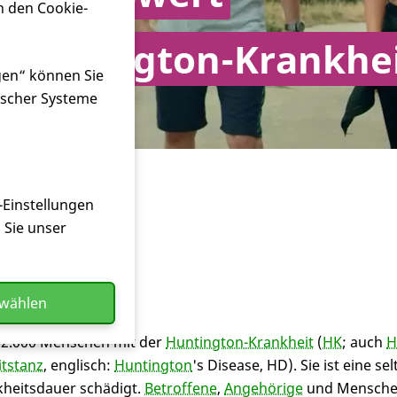
n den Cookie-
 Huntington-Krankhe
gen“ können Sie
ischer Systeme
-Einstellungen
n Sie unser
 allein!
swählen
 12.000 Menschen mit der
Huntington-Krankheit
(
HK
; auch
H
itstanz
, englisch:
Huntington
's Disease, HD). Sie ist eine s
heitsdauer schädigt.
Betroffene
,
Angehörige
und Mensche