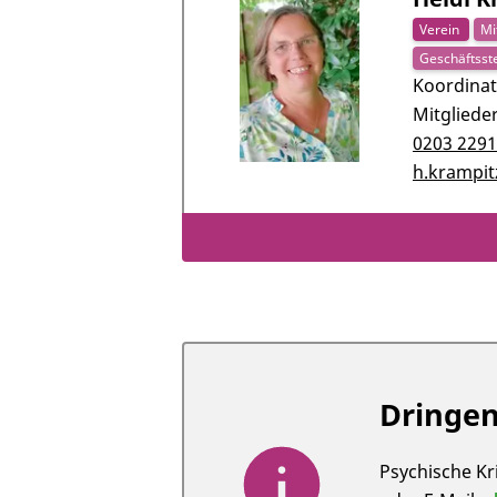
Verein
Mi
Geschäftsste
Koordinat
Mitgliede
0203 229
h.krampi
Dringen
Psychische Kr