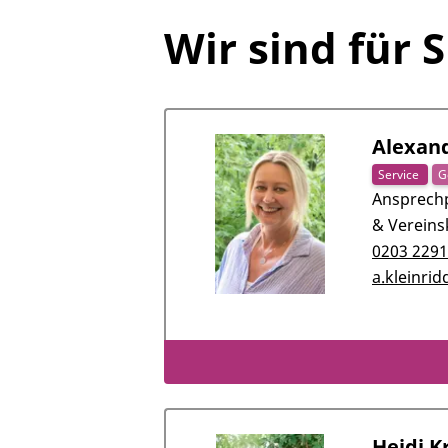
Wir sind für S
Alexand
Service
G
Ansprechp
& Vereins
0203 229
a.kleinri
Heidi K