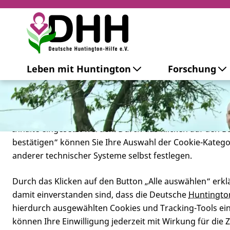
Cookie-Einstellungen
Leben mit Huntington
Forschung
Diese Webseite setzt verschiedene Cookies und Tracking
beinhaltet Cookies und Tracking-Tools, die für den Betr
technisch notwendig sind, die zu statistischen Zwecken
besseren Bedienbarkeit der Webseite und zur Anzeige p
Inhalte eingesetzt werden. Durch das Klicken auf den 
bestätigen“ können Sie Ihre Auswahl der Cookie-Kateg
anderer technischer Systeme selbst festlegen.
Durch das Klicken auf den Button „Alle auswählen“ erklä
damit einverstanden sind, dass die Deutsche
Huntingto
hierdurch ausgewählten Cookies und Tracking-Tools eins
Das Leben is
können Ihre Einwilligung jederzeit mit Wirkung für die 