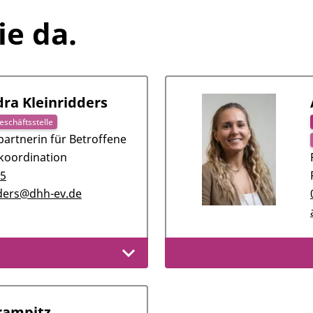
ie da.
ra Kleinridders
eschäftsstelle
artnerin für Betroffene
koordination
15
dders@dhh-ev.de
rampitz