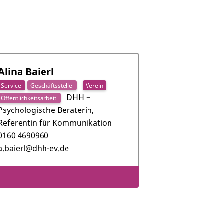
Alina Baierl
Service
Geschäftsstelle
Verein
DHH +
Öffentlichkeitsarbeit
Psychologische Beraterin,
Referentin für Kommunikation
0160 4690960
a.baierl@dhh-ev.de