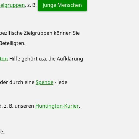
ielgruppen
, z. B.
junge Menschen
spezifische Zielgruppen können Sie
Beteiligten.
ton
-Hilfe gehört u.a. die Aufklärung
der durch eine
Spende
- jede
d, z. B. unseren
Huntington-Kurier
.
fe.