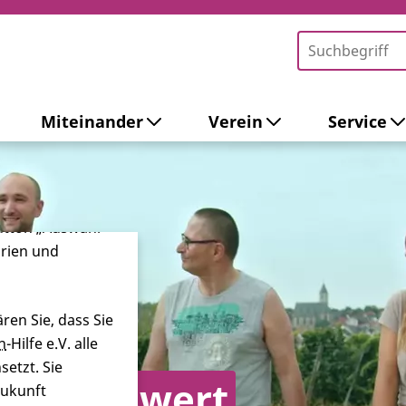
Miteinander
Verein
Service
-Tools ein. Dies
ieb der Webseite
 sowie zur
ersonalisierter
Button „Auswahl
orien und
ren Sie, dass Sie
n
-Hilfe e.V. alle
etzt. Sie
t lebenswert
Zukunft