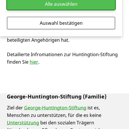
Behandlungsformen wie z.B.
Logopädie
,
Alle auswählen
Ergotherapie
usw. und Untersuchungen zu
sozialtherapeutischen Maßnahmen, wie z.B. die
Auswahl bestätigen
Resilienz-Forschung mit dem Ziel zu sehen, welche
Wirkungen solche Konzepte auf die Betroffenen und
beteiligten Angehörigen hat.
Detailierte Infromationen zur Huntingtion-Stiftung
finden Sie
hier
.
George-Huntington-Stiftung (Familie)
Ziel der
George-Huntington-Stiftung
ist es,
Menschen zu unterstützen, für die es keine
Unterstützung
bei den sozialen Trägern