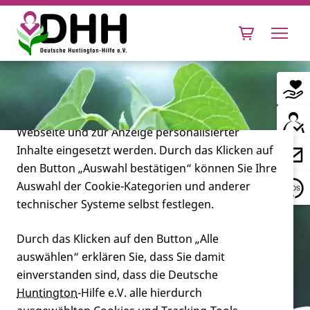
Cookie-Einstellungen
Diese Webseite setzt verschiedene Cookies und
Tracking-Tools ein. Dies beinhaltet Cookies und
Tracking-Tools, die für den Betrieb der Webseite
technisch notwendig sind, die zu statistischen
Zwecken sowie zur besseren Bedienbarkeit der
Webseite und zur Anzeige personalisierter
Inhalte eingesetzt werden. Durch das Klicken auf
Leben mit Huntington
den Button „Auswahl bestätigen“ können Sie Ihre
Auswahl der Cookie-Kategorien und anderer
Forschung
technischer Systeme selbst festlegen.
Durch das Klicken auf den Button „Alle
auswählen“ erklären Sie, dass Sie damit
Miteinander
einverstanden sind, dass die Deutsche
Huntington
-Hilfe e.V. alle hierdurch