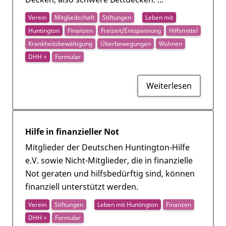
Verein
Mitgliedschaft
Stiftungen
Leben mit
Huntington
Finanzen
Freizeit/Entspannung
Hilfsmittel
Krankheitsbewältigung
Überbewegungen
Wohnen
DHH +
Formular
Weiterlesen
Hilfe in finanzieller Not
Mitglieder der Deutschen Huntington-Hilfe
e.V. sowie Nicht-Mitglieder, die in finanzielle
Not geraten und hilfsbedürftig sind, können
finanziell unterstützt werden.
Verein
Stiftungen
Leben mit Huntington
Finanzen
DHH +
Formular