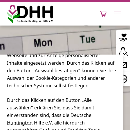
Cookie-Einstellungen
Diese Webseite setzt verschiedene Cookies und
Tracking-Tools ein. Dies beinhaltet Cookies und
Tracking-Tools, die für den Betrieb der Webseite
technisch notwendig sind, die zu statistischen
Zwecken sowie zur besseren Bedienbarkeit der
Webseite und zur Anzeige personalisierter
Inhalte eingesetzt werden. Durch das Klicken auf
Leben mit Huntington
den Button „Auswahl bestätigen“ können Sie Ihre
Auswahl der Cookie-Kategorien und anderer
Forschung
technischer Systeme selbst festlegen.
Durch das Klicken auf den Button „Alle
auswählen“ erklären Sie, dass Sie damit
Miteinander
einverstanden sind, dass die Deutsche
Huntington
-Hilfe e.V. alle hierdurch