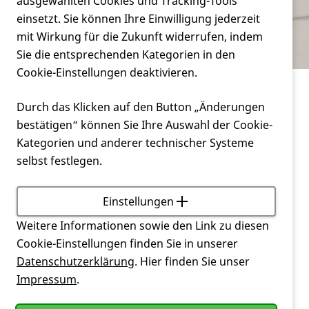
Verein
ausgewählten Cookies und Tracking-Tools
Termine
einsetzt. Sie können Ihre Einwilligung jederzeit
mit Wirkung für die Zukunft widerrufen, indem
Service
Sie die entsprechenden Kategorien in den
Cookie-Einstellungen deaktivieren.
Miteinander
Termine
Durch das Klicken auf den Button „Änderungen
bestätigen“ können Sie Ihre Auswahl der Cookie-
Hier der Überblick über alle Termine in
Kategorien und anderer technischer Systeme
chronologischer Reihenfolge.
selbst festlegen.
Einstellungen
Weitere Informationen sowie den Link zu diesen
Unsere nächsten Termine
Cookie-Einstellungen finden Sie in unserer
Datenschutzerklärung
. Hier finden Sie unser
Impressum
.