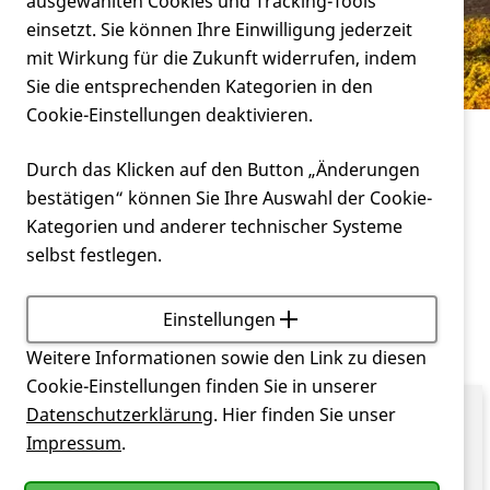
Verein
ausgewählten Cookies und Tracking-Tools
Landesverbände
einsetzt. Sie können Ihre Einwilligung jederzeit
mit Wirkung für die Zukunft widerrufen, indem
Service
Sie die entsprechenden Kategorien in den
Cookie-Einstellungen deaktivieren.
Miteinander
Landesverbände
Durch das Klicken auf den Button „Änderungen
bestätigen“ können Sie Ihre Auswahl der Cookie-
Die Deutsche
Huntington
-Hilfe e.V. ist sowohl
Kategorien und anderer technischer Systeme
bundesweit als auch regional organisiert.
selbst festlegen.
Neben dem Bundesverband gibt es sechs
Landesverbände und eine Region ohne eigenen
Einstellungen
Landesverband.
Weitere Informationen sowie den Link zu diesen
Cookie-Einstellungen finden Sie in unserer
Datenschutzerklärung
. Hier finden Sie unser
Landesverband
Impressum
.
Bayern