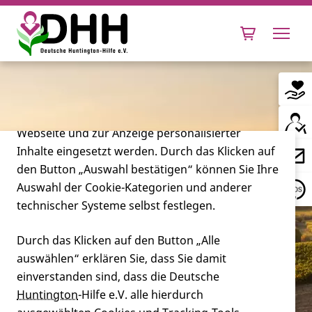
Cookie-Einstellungen
Diese Webseite setzt verschiedene Cookies und
Tracking-Tools ein. Dies beinhaltet Cookies und
Tracking-Tools, die für den Betrieb der Webseite
technisch notwendig sind, die zu statistischen
Zwecken sowie zur besseren Bedienbarkeit der
Webseite und zur Anzeige personalisierter
Inhalte eingesetzt werden. Durch das Klicken auf
Leben mit Huntington
den Button „Auswahl bestätigen“ können Sie Ihre
Auswahl der Cookie-Kategorien und anderer
Forschung
technischer Systeme selbst festlegen.
Durch das Klicken auf den Button „Alle
auswählen“ erklären Sie, dass Sie damit
Miteinander
einverstanden sind, dass die Deutsche
Huntington
-Hilfe e.V. alle hierdurch