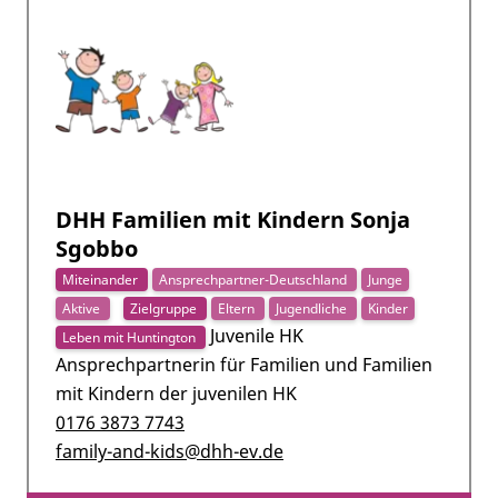
DHH Familien mit Kindern Sonja
Sgobbo
Miteinander
Ansprechpartner-Deutschland
Junge
Aktive
Zielgruppe
Eltern
Jugendliche
Kinder
Juvenile HK
Leben mit Huntington
Ansprechpartnerin für Familien und Familien
mit Kindern der juvenilen HK
0176 3873 7743
family-and-kids@dhh-ev.de