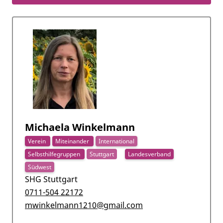
Michaela Winkelmann
Verein
Miteinander
International
Selbsthilfegruppen
Stuttgart
Landesverband
Südwest
SHG Stuttgart
0711-504 22172
mwinkelmann1210@gmail.com