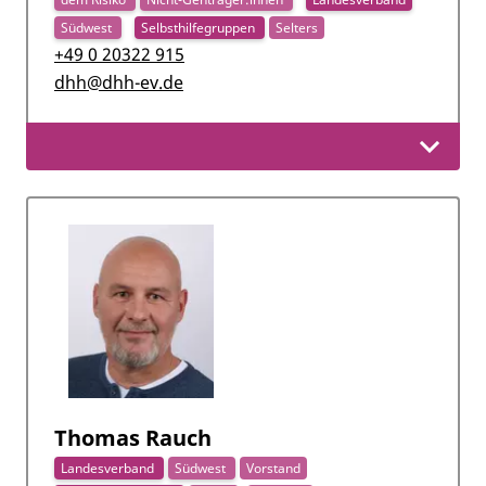
Südwest
Selbsthilfegruppen
Selters
+49 0 20322 915
dhh@dhh-ev.de
Thomas Rauch
Landesverband
Südwest
Vorstand