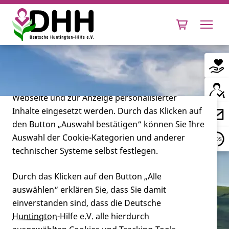
Cookie-Einstellungen
Diese Webseite setzt verschiedene Cookies und
Tracking-Tools ein. Dies beinhaltet Cookies und
Tracking-Tools, die für den Betrieb der Webseite
technisch notwendig sind, die zu statistischen
Zwecken sowie zur besseren Bedienbarkeit der
Webseite und zur Anzeige personalisierter
Inhalte eingesetzt werden. Durch das Klicken auf
Leben mit Huntington
den Button „Auswahl bestätigen“ können Sie Ihre
Auswahl der Cookie-Kategorien und anderer
Forschung
technischer Systeme selbst festlegen.
Durch das Klicken auf den Button „Alle
auswählen“ erklären Sie, dass Sie damit
Miteinander
einverstanden sind, dass die Deutsche
Huntington
-Hilfe e.V. alle hierdurch