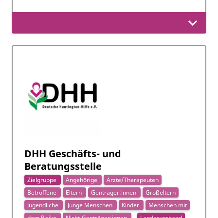
DHH Geschäfts- und
Beratungsstelle
Zielgruppe
Angehörige
Ärzte/Therapeuten
Betroffene
Eltern
Genträger:innen
Großeltern
Jugendliche
Junge Menschen
Kinder
Menschen mit
dem Risiko
Nicht-Genträger:innen
Landesverband