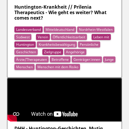
Huntington-Krankheit // Prilenia
Therapeutics - Wie geht es weiter? What
comes next?
Landesverband
Mitteldeutschland
Nordrhein-Westfalen
Südwest
Verein
Öffentlichkeitsarbeit
Leben mit
Huntington
Krankheitsbewältigung
Persönliche
Geschichten
Zielgruppe
Angehörige
Ärzte/Therapeuten
Betroffene
Genträger:innen
Junge
Menschen
Menschen mit dem Risiko
DHH - Huntington-Geschichten. Mutig.