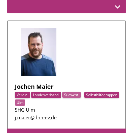
Jochen Maier
Verein
Landesverband
Südwest
Selbsthilfegruppen
Ulm
SHG Ulm
j.maier@dhh-ev.de