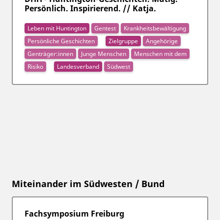
Persönlich. Inspirierend. // Katja.
Leben mit Huntington
Gentest
Krankheitsbewältigung
Persönliche Geschichten
Zielgruppe
Angehörige
Genträger:innen
Junge Menschen
Menschen mit dem
Risiko
Landesverband
Südwest
Miteinander im Südwesten / Bund
Fachsymposium Freiburg