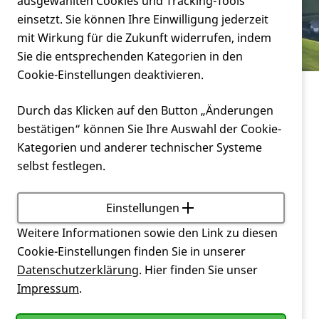
Verein
ausgewählten Cookies und Tracking-Tools
Baden-Württemberg
einsetzt. Sie können Ihre Einwilligung jederzeit
mit Wirkung für die Zukunft widerrufen, indem
Service
Sie die entsprechenden Kategorien in den
Cookie-Einstellungen deaktivieren.
Miteinander
Landesverbände
Durch das Klicken auf den Button „Änderungen
Baden-Württemberg
bestätigen“ können Sie Ihre Auswahl der Cookie-
Kategorien und anderer technischer Systeme
selbst festlegen.
Baden-Württemberg
Einstellungen
Für Baden-Württemberg gibt es keinen
Landesverband.
Weitere Informationen sowie den Link zu diesen
Cookie-Einstellungen finden Sie in unserer
Die Mitglieder und Selbsthilfegruppen dieser Region
Datenschutzerklärung
. Hier finden Sie unser
gehören dem Bundesverband der
DHH
an.
Impressum
.