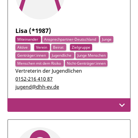
Lisa (*1987)
Miteinander
Ansprechpartner-Deutschland
Junge
Aktive
Verein
Beirat
Zielgruppe
Genträger:innen
Jugendliche
Junge Menschen
Menschen mit dem Risiko
Nicht-Genträger:innen
Vertreterin der Jugendlichen
0152-216 410 87
jugend@dhh-ev.de