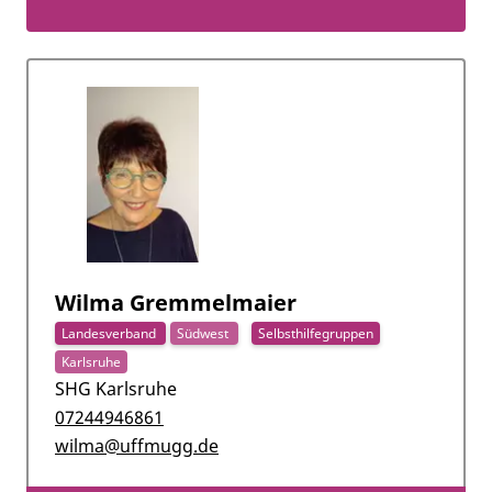
Wilma Gremmelmaier
Landesverband
Südwest
Selbsthilfegruppen
Karlsruhe
SHG Karlsruhe
07244946861
wilma@uffmugg.de