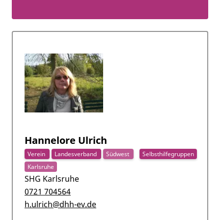
Hannelore Ulrich
Verein
Landesverband
Südwest
Selbsthilfegruppen
Karlsruhe
SHG Karlsruhe
0721 704564
h.ulrich@dhh-ev.de