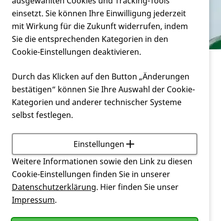
Verein
ausgewählten Cookies und Tracking-Tools
Registrieren
einsetzt. Sie können Ihre Einwilligung jederzeit
mit Wirkung für die Zukunft widerrufen, indem
Service
Sie die entsprechenden Kategorien in den
Cookie-Einstellungen deaktivieren.
Registrieren
Durch das Klicken auf den Button „Änderungen
bestätigen“ können Sie Ihre Auswahl der Cookie-
Alle
Mitglieder
der Deutschen
Huntington
-Hilfe e.V.
Kategorien und anderer technischer Systeme
haben Zugriff auf den Mitgliederbereich
DHH
+
selbst festlegen.
unserer Webseite. Voraussetzung ist, dass Sie uns
eine E-Mail-Adresse mitgeteilt haben.
Einstellungen
Verwenden Sie Ihre (bei der
DHH
in Duisburg
Weitere Informationen sowie den Link zu diesen
hinterlegte) E-Mail-Adresse für die Anmeldung
Cookie-Einstellungen finden Sie in unserer
am
DHH
+ Bereich. Falls nötig können Sie Ihr
Datenschutzerklärung
. Hier finden Sie unser
Passwort selbst zurücksetzen
.
Impressum
.
Falls Sie sich nicht bei
DHH
+ anmelden können,