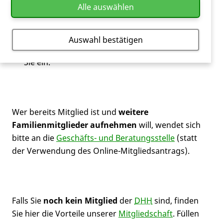
Alle auswählen
wenden Sie sich bitte per E-Mail an die
DHH
-
Geschäfts- und Beratungsstelle unter
dhh
@
dhh
-
ev.de. Teilen Sie uns eine E-Mail-Adresse mit und
Auswahl bestätigen
wir richten den Zugriff auf den
DHH
+ Bereich für
Sie ein.
Wer bereits Mitglied ist und
weitere
Familienmitglieder aufnehmen
will, wendet sich
bitte an die
Geschäfts- und Beratungsstelle
(statt
der Verwendung des Online-Mitgliedsantrags).
Falls Sie
noch kein Mitglied
der
DHH
sind, finden
Sie hier die Vorteile unserer
Mitgliedschaft
. Füllen