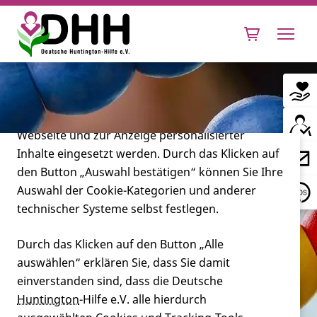
Cookie-Einstellungen
Diese Webseite setzt verschiedene Cookies und
Tracking-Tools ein. Dies beinhaltet Cookies und
Tracking-Tools, die für den Betrieb der Webseite
technisch notwendig sind, die zu statistischen
Zwecken sowie zur besseren Bedienbarkeit der
Webseite und zur Anzeige personalisierter
Inhalte eingesetzt werden. Durch das Klicken auf
Leben mit Huntington
den Button „Auswahl bestätigen“ können Sie Ihre
Auswahl der Cookie-Kategorien und anderer
Forschung
technischer Systeme selbst festlegen.
Durch das Klicken auf den Button „Alle
auswählen“ erklären Sie, dass Sie damit
Miteinander
einverstanden sind, dass die Deutsche
Huntington
-Hilfe e.V. alle hierdurch