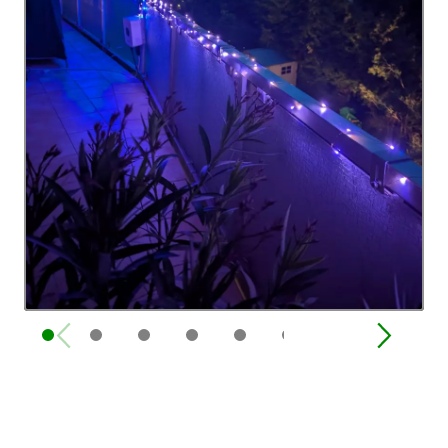
und Kraft – und hilft, viele tiefe Wunden zu
gelernt, das Schweigen zu brechen –
heilen."
zuhause, bei Ärzt*innen und überall dort, wo
über
Huntington
gesprochen werden muss.
Denn nur wenn du offen darüber sprichst,
kannst du Vorurteile abbauen und echte
Unterstützung
schaffen.“