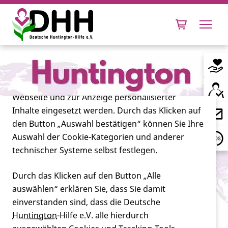
Cookie-Einstellungen
Diese Webseite setzt verschiedene Cookies und
Tracking-Tools ein. Dies beinhaltet Cookies und
Tracking-Tools, die für den Betrieb der Webseite
technisch notwendig sind, die zu statistischen
Zwecken sowie zur besseren Bedienbarkeit der
Webseite und zur Anzeige personalisierter
Inhalte eingesetzt werden. Durch das Klicken auf
Leben mit Huntington
den Button „Auswahl bestätigen“ können Sie Ihre
Auswahl der Cookie-Kategorien und anderer
Forschung
technischer Systeme selbst festlegen.
Durch das Klicken auf den Button „Alle
auswählen“ erklären Sie, dass Sie damit
Miteinander
einverstanden sind, dass die Deutsche
Huntington
-Hilfe e.V. alle hierdurch