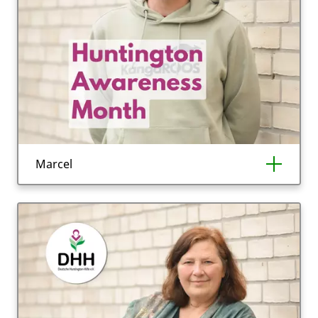
Marcel
"Mein Name ist Marcel, ich komme aus
Hessen und bin 33 Jahre alt. Seit einem Jahr
weiß ich, dass ich
Huntington
habe.
Die Krankheit begleitet meine Familie seit
Generationen: Mein Vater, meine Oma, meine
Onkel und meine Cousine hatten
Huntington
und sind bereits daran verstorben.