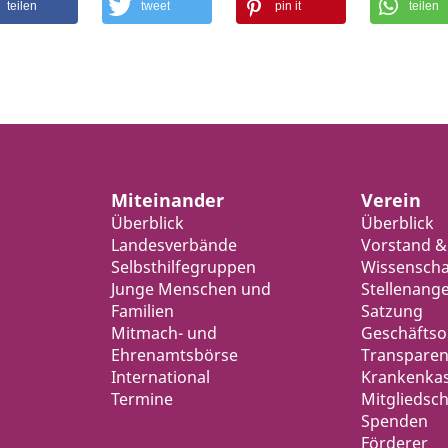
teilen
tweet
pin it
teilen
Miteinander
Verein
Überblick
Überblick
Landesverbände
Vorstand &
Selbsthilfegruppen
Wissenschaf
Junge Menschen und
Stellenang
Familien
Satzung
Mitmach- und
Geschäfts
Ehrenamtsbörse
Transparen
International
Krankenka
Termine
Mitgliedsch
Spenden
Förderer