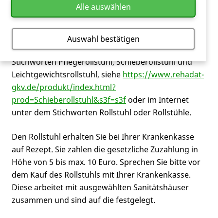
Alle auswählen
Rollstühle sind ein wichtiges
Hilfsmittel
für
Menschen, die nur noch beschränkt oder gar nicht
mehr laufen können. Rollstühle finden Sie im
Auswahl bestätigen
Hilfsmittelverzeichnis der Krankenkassen unter den
Stichworten Pflegerollstuhl, Schieberollstuhl und
Leichtgewichtsrollstuhl, siehe
https://www.rehadat-
gkv.de/produkt/index.html?
prod=Schieberollstuhl&s3f=s3f
oder im Internet
unter dem Stichworten Rollstuhl oder Rollstühle.
Den Rollstuhl erhalten Sie bei Ihrer Krankenkasse
auf Rezept. Sie zahlen die gesetzliche Zuzahlung in
Höhe von 5 bis max. 10 Euro. Sprechen Sie bitte vor
dem Kauf des Rollstuhls mit Ihrer Krankenkasse.
Diese arbeitet mit ausgewählten Sanitätshäuser
zusammen und sind auf die festgelegt.