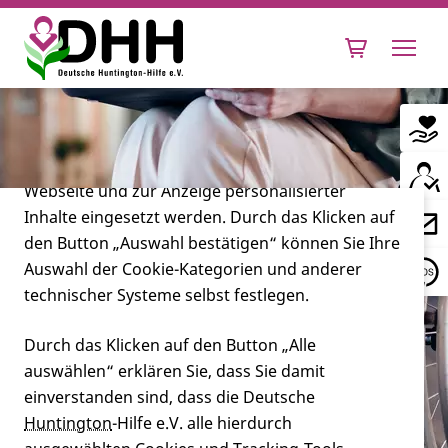
Cookie-Einstellungen
Diese Webseite setzt verschiedene Cookies und
Tracking-Tools ein. Dies beinhaltet Cookies und
Tracking-Tools, die für den Betrieb der Webseite
technisch notwendig sind, die zu statistischen
Zwecken sowie zur besseren Bedienbarkeit der
Webseite und zur Anzeige personalisierter
Inhalte eingesetzt werden. Durch das Klicken auf
Leben mit Huntington
den Button „Auswahl bestätigen“ können Sie Ihre
Auswahl der Cookie-Kategorien und anderer
Forschung
technischer Systeme selbst festlegen.
Durch das Klicken auf den Button „Alle
auswählen“ erklären Sie, dass Sie damit
Miteinander
einverstanden sind, dass die Deutsche
Was ist bei der Auswahl eines
Huntington
-Hilfe e.V. alle hierdurch