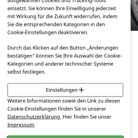
Verein
ausgewählten Cookies und Tracking-Tools
Rollstuhls zu beachten?
einsetzt. Sie können Ihre Einwilligung jederzeit
mit Wirkung für die Zukunft widerrufen, indem
Service
Sie die entsprechenden Kategorien in den
Cookie-Einstellungen deaktivieren.
Service
Durch das Klicken auf den Button „Änderungen
Was ist bei der Auswahl eines Rollstuhls zu
bestätigen“ können Sie Ihre Auswahl der Cookie-
beachten?
Kategorien und anderer technischer Systeme
selbst festlegen.
Rollstühle sind nicht gleich Rollstühle und die
Huntington-Krankheit
zeigt sich bei jedem
Menschen anders. Der Rollstuhl sollte immer zu den
Einstellungen
Bedürfnissen des Betroffenen passen, der ihn
Weitere Informationen sowie den Link zu diesen
benutzt. Der
Betroffene
muss diesen sicher und
Cookie-Einstellungen finden Sie in unserer
ohne große Anstrengung benutzen können, er soll
Datenschutzerklärung
. Hier finden Sie unser
Halt geben und bequem sein. Für die Angehörigen
Impressum
.
und Betreuer sollte der Stuhl gut zu Händeln sein.