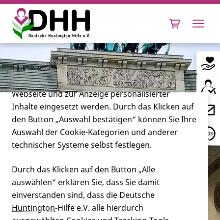
Cookie-Einstellungen
Diese Webseite setzt verschiedene Cookies und
Tracking-Tools ein. Dies beinhaltet Cookies und
Tracking-Tools, die für den Betrieb der Webseite
technisch notwendig sind, die zu statistischen
Zwecken sowie zur besseren Bedienbarkeit der
Webseite und zur Anzeige personalisierter
Inhalte eingesetzt werden. Durch das Klicken auf
Leben mit Huntington
den Button „Auswahl bestätigen“ können Sie Ihre
Auswahl der Cookie-Kategorien und anderer
Forschung
technischer Systeme selbst festlegen.
Durch das Klicken auf den Button „Alle
auswählen“ erklären Sie, dass Sie damit
Miteinander
einverstanden sind, dass die Deutsche
Huntington
-Hilfe e.V. alle hierdurch