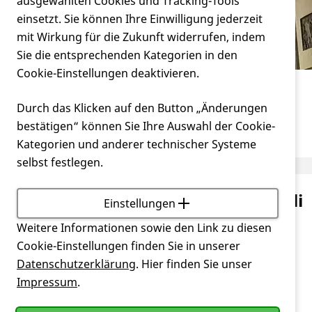
Verein
ausgewählten Cookies und Tracking-Tools
Aktivitäten im laufenden Jahr
einsetzt. Sie können Ihre Einwilligung jederzeit
mit Wirkung für die Zukunft widerrufen, indem
Service
Sie die entsprechenden Kategorien in den
Cookie-Einstellungen deaktivieren.
Miteinander
Landesverbände
Durch das Klicken auf den Button „Änderungen
Landesverband Berlin-Brandenburg
bestätigen“ können Sie Ihre Auswahl der Cookie-
Aktivitäten im laufenden Jahr
Kategorien und anderer technischer Systeme
selbst festlegen.
Aktivitäten Juli
Einstellungen
2026
Weitere Informationen sowie den Link zu diesen
Cookie-Einstellungen finden Sie in unserer
Datenschutzerklärung
. Hier finden Sie unser
Impressum
.