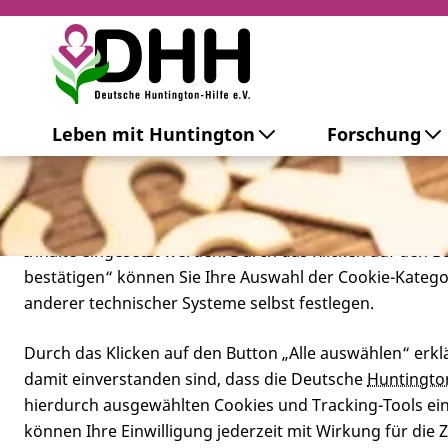
Cookie-Einstellungen
Leben mit Huntington
Forschung
Diese Webseite setzt verschiedene Cookies und Tracking
beinhaltet Cookies und Tracking-Tools, die für den Betr
technisch notwendig sind, die zu statistischen Zwecken
besseren Bedienbarkeit der Webseite und zur Anzeige p
Inhalte eingesetzt werden. Durch das Klicken auf den 
bestätigen“ können Sie Ihre Auswahl der Cookie-Kateg
anderer technischer Systeme selbst festlegen.
Durch das Klicken auf den Button „Alle auswählen“ erklä
damit einverstanden sind, dass die Deutsche
Huntingto
hierdurch ausgewählten Cookies und Tracking-Tools eins
können Ihre Einwilligung jederzeit mit Wirkung für die 