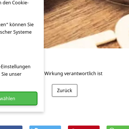
n den Cookie-
gen“ können Sie
ischer Systeme
off
-Einstellungen
 für die angestrebte Wirkung verantwortlich ist
n Sie unser
Zurück
swählen