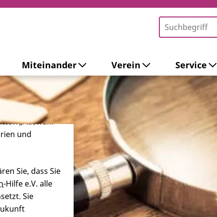
Miteinander
Verein
Service
-Tools ein. Dies
ieb der Webseite
 sowie zur
ersonalisierter
Button „Auswahl
orien und
ren Sie, dass Sie
n
-Hilfe e.V. alle
etzt. Sie
Zukunft