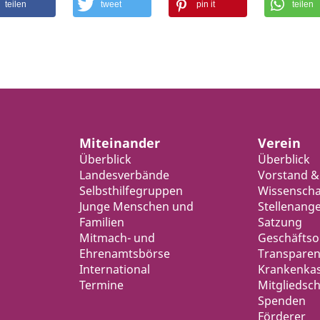
teilen
tweet
pin it
teilen
Miteinander
Verein
Überblick
Überblick
Landesverbände
Vorstand &
Selbsthilfegruppen
Wissenschaf
Junge Menschen und
Stellenang
Familien
Satzung
Mitmach- und
Geschäfts
Ehrenamtsbörse
Transparen
International
Krankenka
Termine
Mitgliedsch
Spenden
Förderer