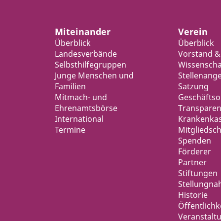
Miteinander
Verein
Überblick
Überblick
Landesverbände
Vorstand &
Selbsthilfegruppen
Wissenschaf
Junge Menschen und
Stellenang
Familien
Satzung
Mitmach- und
Geschäfts
Ehrenamtsbörse
Transparen
International
Krankenka
Termine
Mitgliedsch
Spenden
Förderer
Partner
Stiftungen
Stellungn
Historie
Öffentlichk
Veranstalt