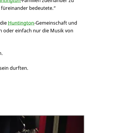
ntington
-Familien zueinander zu
n füreinander bedeutete.“
 die
Huntington
-Gemeinschaft und
n oder einfach nur die Musik von
n.
sein durften.