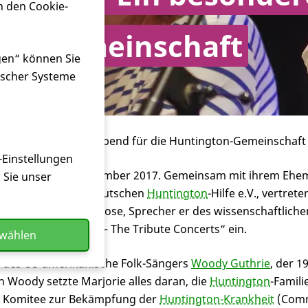
n den Cookie-
ton-Gemeinschaft
gen“ können Sie
ischer Systeme
 – Ein besonderer Abend für die Huntington-Gemeinschaft
-Einstellungen
Abend, der 25. September 2017. Gemeinsam mit ihrem Eh
n Sie unser
y Records und der Deutschen
Huntington
-Hilfe e.V., vertret
ssor Dr. Matthias Dose, Sprecher er des wissenschaftlichen
et „Woody Guthrie – The Tribute Concerts“ ein.
swählen
nd des US-amerikanische Folk-Sängers
Woody Guthrie
, der 1
 Woody setzte Marjorie alles daran, die
Huntington
-Famil
as Komitee zur Bekämpfung der
Huntington-Krankheit
(Comm