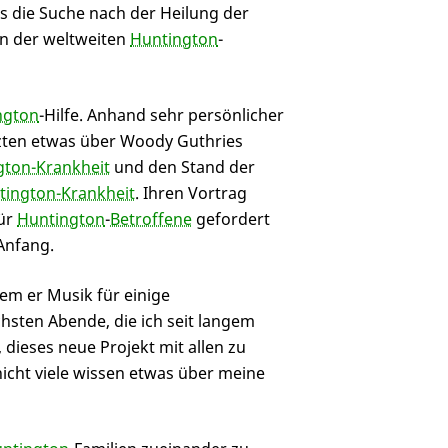
s die Suche nach der Heilung der
ln der weltweiten
Huntington
-
ngton
-Hilfe. Anhand sehr persönlicher
zten etwas über Woody Guthries
gton-Krankheit
und den Stand der
tington-Krankheit
. Ihren Vortrag
für
Huntington
-
Betroffene
gefordert
 Anfang.
em er Musik für einige
chsten Abende, die ich seit langem
 dieses neue Projekt mit allen zu
nicht viele wissen etwas über meine