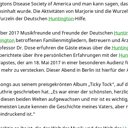
gtons Disease Society of America und man kann sagen, das
sinhalt wurde. Die Aktivitäten von Marjorie sind die Wurze
Wurzeln der Deutschen
Huntington
-Hilfe.
mber 2017 Musikfreunde und Freunde der Deutschen
Hunti
ington
betroffenen Familienmitgliedern, Betreuern und Är
ofessor Dr. Dose erfuhren die Gäste etwas über die
Huntin
berichtete über ihre persönlichen Erfahrungen mit der
Hun
apstes, der am 18. Mai 2017 in einer besonderen Audienz 
 mehr zu verstecken. Dieser Abend in Berlin ist hierfür der
Songs aus seinem preisgekrönten Album „Ticky Tock“, auf d
thrie geschrieben hat. „Es war einer der schönsten, herzli
n diesen beiden Welten aufgewachsen und mir ist es wichtig,
e meisten Leute kennen die Geschichte meines Vaters, aber 
indruckend ist.“