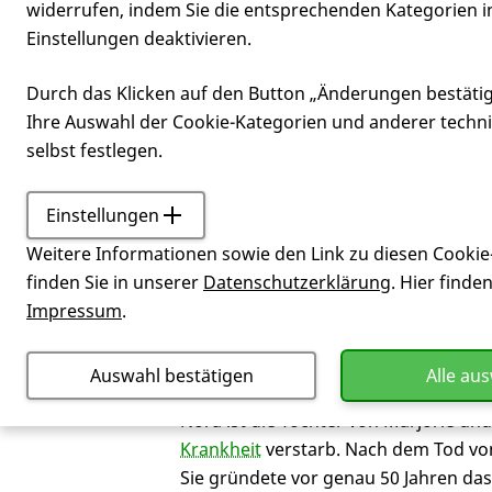
widerrufen, indem Sie die entsprechenden Kategorien i
Einstellungen deaktivieren.
die Hunting
Durch das Klicken auf den Button „Änderungen bestäti
Ihre Auswahl der Cookie-Kategorien und anderer techn
selbst festlegen.
Einstellungen
Verein
25. September 2017
Weitere Informationen sowie den Link zu diesen Cookie
Das war schon ein ganz besonderer 
finden Sie in unserer
Datenschutzerklärung
. Hier finde
Kleff, Detlev Hoegen von Bear Famil
Impressum
.
Vorsitzende Michaela Grein und Profe
besonderen Relase-Party für das Boxs
Auswahl bestätigen
Alle au
Nora ist die Tochter von Marjorie u
Krankheit
verstarb. Nach dem Tod von
Sie gründete vor genau 50 Jahren d