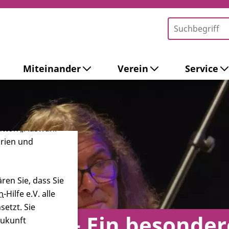
Miteinander
Verein
Service
-Tools ein. Dies
ieb der Webseite
 sowie zur
ersonalisierter
Button „Auswahl
orien und
ren Sie, dass Sie
n
-Hilfe e.V. alle
etzt. Sie
r 2017 – Ein besonder
Zukunft