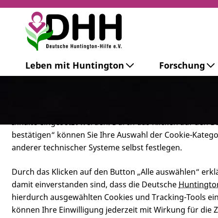
Cookie-Einstellungen
Leben mit Huntington
Forschung
Diese Webseite setzt verschiedene Cookies und Tracking
beinhaltet Cookies und Tracking-Tools, die für den Betr
technisch notwendig sind, die zu statistischen Zwecken
besseren Bedienbarkeit der Webseite und zur Anzeige p
Inhalte eingesetzt werden. Durch das Klicken auf den 
bestätigen“ können Sie Ihre Auswahl der Cookie-Kateg
anderer technischer Systeme selbst festlegen.
Durch das Klicken auf den Button „Alle auswählen“ erklä
damit einverstanden sind, dass die Deutsche
Huntingto
hierdurch ausgewählten Cookies und Tracking-Tools eins
25. Septembe
können Ihre Einwilligung jederzeit mit Wirkung für die 