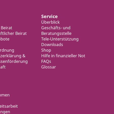
Service
Überblick
 Beirat
Geschäfts- und
tlicher Beirat
Beratungsstelle
ebote
Tele-Unterstützung
Downloads
ordnung
Shop
zerklärung &
Hilfe in finanzieller Not
ssenförderung
FAQs
aft
Glossar
ahmen
eitsarbeit
ungen