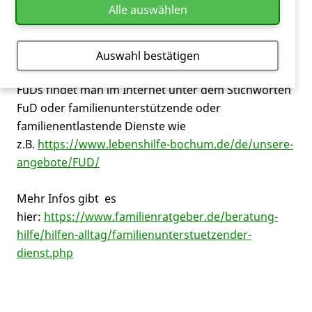
Alle auswählen
unterstützen ihn durch pflegerische Hilfen,
begleiten ihn zum Arzt, Helfen bei Anträgen, fördern
seine (Freizeit-)Interessen usw.
Auswahl bestätigen
FuDs findet man im Internet unter dem Stichworten
FuD oder familienunterstützende oder
familienentlastende Dienste wie
z.B.
https://www.lebenshilfe-bochum.de/de/unsere-
angebote/FUD/
Mehr Infos gibt es
hier:
https://www.familienratgeber.de/beratung-
hilfe/hilfen-alltag/familienunterstuetzender-
dienst.php