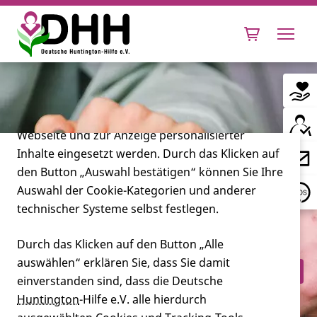
Cookie-Einstellungen
Diese Webseite setzt verschiedene Cookies und
Tracking-Tools ein. Dies beinhaltet Cookies und
Tracking-Tools, die für den Betrieb der Webseite
technisch notwendig sind, die zu statistischen
Zwecken sowie zur besseren Bedienbarkeit der
Webseite und zur Anzeige personalisierter
Inhalte eingesetzt werden. Durch das Klicken auf
Leben mit Huntington
den Button „Auswahl bestätigen“ können Sie Ihre
Auswahl der Cookie-Kategorien und anderer
Forschung
technischer Systeme selbst festlegen.
Wo finde ich psychosoziale
Unterstützung, die auch zu uns ins
Durch das Klicken auf den Button „Alle
auswählen“ erklären Sie, dass Sie damit
Miteinander
Haus kommt und beim alltäglichen
einverstanden sind, dass die Deutsche
Umgang miteinander helfen
Huntington
-Hilfe e.V. alle hierdurch