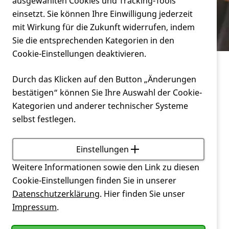
Verein
ausgewählten Cookies und Tracking-Tools
könnte?
einsetzt. Sie können Ihre Einwilligung jederzeit
mit Wirkung für die Zukunft widerrufen, indem
Service
Sie die entsprechenden Kategorien in den
Cookie-Einstellungen deaktivieren.
Service
Durch das Klicken auf den Button „Änderungen
Wo finde ich psychosoziale Unterstützung, die
bestätigen“ können Sie Ihre Auswahl der Cookie-
auch zu uns ins Haus kommt und beim
Kategorien und anderer technischer Systeme
alltäglichen Umgang miteinander helfen könnte?
selbst festlegen.
Familienunterstützende Dienste (FuD) entlasten
Familien, die ein Kind, einen Jugendlichen oder einen
Einstellungen
Erwachsenen mit
Behinderung
betreuen. Die
Weitere Informationen sowie den Link zu diesen
Mitarbeiter/innen des FuD kommen, nach
Cookie-Einstellungen finden Sie in unserer
Absprache, auch in das Zuhause des Betroffenen.
Datenschutzerklärung
. Hier finden Sie unser
Impressum
.
Die Mitarbeiter des FuD übernehmen zeitweise die
Betreuung des Menschen mit
Behinderung
,