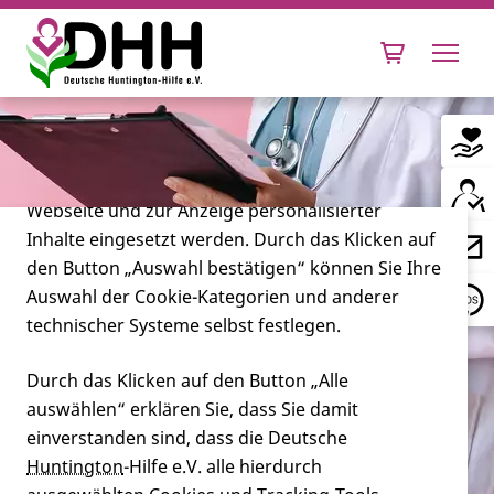
Cookie-Einstellungen
Diese Webseite setzt verschiedene Cookies und
Tracking-Tools ein. Dies beinhaltet Cookies und
Tracking-Tools, die für den Betrieb der Webseite
technisch notwendig sind, die zu statistischen
Zwecken sowie zur besseren Bedienbarkeit der
Webseite und zur Anzeige personalisierter
Inhalte eingesetzt werden. Durch das Klicken auf
Leben mit Huntington
den Button „Auswahl bestätigen“ können Sie Ihre
Auswahl der Cookie-Kategorien und anderer
Forschung
technischer Systeme selbst festlegen.
Durch das Klicken auf den Button „Alle
auswählen“ erklären Sie, dass Sie damit
Miteinander
Wo finde ich die Videos der DHH
einverstanden sind, dass die Deutsche
mit Bewegungsübungen für
Huntington
-Hilfe e.V. alle hierdurch