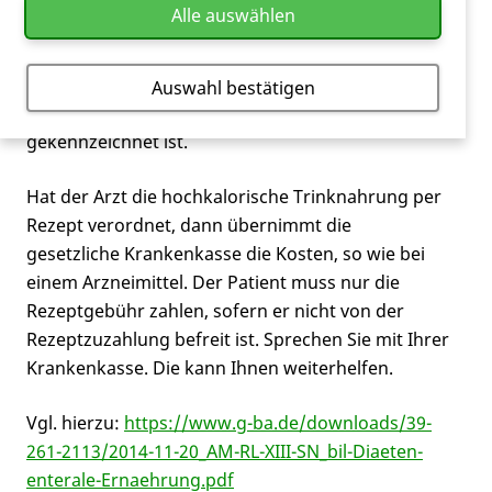
Alle auswählen
Ernährungssituation nicht verbessern. Dies gilt auch
für die
Huntington-Krankheit
als konsumierende
Krankheit, die ab einem bestimmten Zeitpunkt
Auswahl bestätigen
durch
Dysphagie
(Schluckprobleme)
gekennzeichnet ist.
Hat der Arzt die hochkalorische Trinknahrung per
Rezept verordnet, dann übernimmt die
gesetzliche Krankenkasse die Kosten, so wie bei
einem Arzneimittel. Der Patient muss nur die
Rezeptgebühr zahlen, sofern er nicht von der
Rezeptzuzahlung befreit ist. Sprechen Sie mit Ihrer
Krankenkasse. Die kann Ihnen weiterhelfen.
Vgl. hierzu:
https://www.g-ba.de/downloads/39-
261-2113/2014-11-20_AM-RL-XIII-SN_bil-Diaeten-
enterale-Ernaehrung.pdf