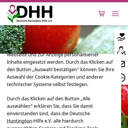
Cookie-Einstellungen
Diese Webseite setzt verschiedene Cookies und
Tracking-Tools ein. Dies beinhaltet Cookies und
Tracking-Tools, die für den Betrieb der Webseite
technisch notwendig sind, die zu statistischen
Zwecken sowie zur besseren Bedienbarkeit der
Webseite und zur Anzeige personalisierter
Inhalte eingesetzt werden. Durch das Klicken auf
Leben mit Huntington
den Button „Auswahl bestätigen“ können Sie Ihre
Auswahl der Cookie-Kategorien und anderer
Forschung
technischer Systeme selbst festlegen.
Durch das Klicken auf den Button „Alle
auswählen“ erklären Sie, dass Sie damit
Miteinander
einverstanden sind, dass die Deutsche
Wie komme ich an hochkalorische
Huntington
-Hilfe e.V. alle hierdurch