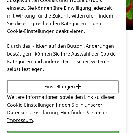
Verein
ausgewählten Cookies und Tracking-Tools
Trinknahrung?
einsetzt. Sie können Ihre Einwilligung jederzeit
mit Wirkung für die Zukunft widerrufen, indem
Service
Sie die entsprechenden Kategorien in den
Cookie-Einstellungen deaktivieren.
Service
Durch das Klicken auf den Button „Änderungen
Wie komme ich an hochkalorische
bestätigen“ können Sie Ihre Auswahl der Cookie-
Trinknahrung?
Kategorien und anderer technischer Systeme
selbst festlegen.
Menschen die z. B. unter Schluckstörungen oder
krankheitsbedingt an Mangelernährung und
Gewichtsverlust leiden, können sich Trink- und
Einstellungen
hochkalorische Nahrung von ihrem Arzt
Weitere Informationen sowie den Link zu diesen
verschreiben lassen. Eine Enterale Ernährung kann
Cookie-Einstellungen finden Sie in unserer
der Arzt verordnen, wenn die normale Ernährung
Datenschutzerklärung
. Hier finden Sie unser
nicht mehr möglich oder ausreichend ist und
Impressum
.
sonstige ärztliche oder andere
ernährungstherapeutische Maßnahmen die