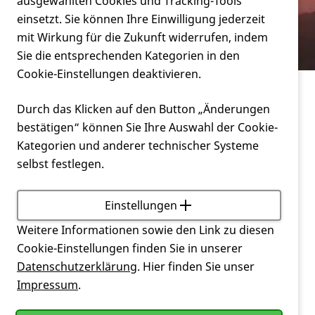
Verein
ausgewählten Cookies und Tracking-Tools
Forschung zur Verfügung stellen?
einsetzt. Sie können Ihre Einwilligung jederzeit
mit Wirkung für die Zukunft widerrufen, indem
Service
Sie die entsprechenden Kategorien in den
Cookie-Einstellungen deaktivieren.
Service
Durch das Klicken auf den Button „Änderungen
Wie kann ich mein Gehirn nach meinem Tod der
bestätigen“ können Sie Ihre Auswahl der Cookie-
(Huntington-) Forschung zur Verfügung stellen?
Kategorien und anderer technischer Systeme
selbst festlegen.
Die
Huntington
-Zentren in Bochum, Ulm und
Taufkirchen sind für eine solche Spende sehr
dankbar. Am besten Sie vereinbaren einen Termin
Einstellungen
für ein Gespräch, um sich unverbindlich zu beraten.
Weitere Informationen sowie den Link zu diesen
Cookie-Einstellungen finden Sie in unserer
Bochum:
Datenschutzerklärung
. Hier finden Sie unser
Impressum
.
Prof. Dr. Carsten Saft, Tel. 0234/5096405