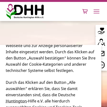
Cookie-Einstellungen
Diese Webseite setzt verschiedene Cookies und
Tracking-Tools ein. Dies beinhaltet Cookies und
Tracking-Tools, die für den Betrieb der Webseite
technisch notwendig sind, die zu statistischen
Zwecken sowie zur besseren Bedienbarkeit der
Webseite und zur Anzeige personalisierter
Inhalte eingesetzt werden. Durch das Klicken auf
Leben mit Huntington
den Button „Auswahl bestätigen“ können Sie Ihre
Auswahl der Cookie-Kategorien und anderer
Forschung
technischer Systeme selbst festlegen.
Durch das Klicken auf den Button „Alle
auswählen“ erklären Sie, dass Sie damit
Miteinander
Wie kann ich mein Gehirn nach
einverstanden sind, dass die Deutsche
meinem Tod der (Huntington-)
Huntington
-Hilfe e.V. alle hierdurch