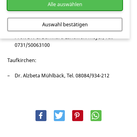
Alle auswählen
Dr. med. E. Petrasch-Parwez, Tel. 0234/32 23969
Ulm:
Auswahl bestätigen
Prof. Dr. G. Bernhard Landwehrmeyer, Tel.
0731/50063100
Taufkirchen:
Dr. Alzbeta Mühlbäck, Tel. 08084/934-212