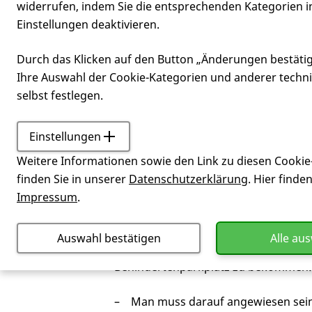
widerrufen, indem Sie die entsprechenden Kategorien i
Einstellungen deaktivieren.
Behinderten
Durch das Klicken auf den Button „Änderungen bestäti
Ihre Auswahl der Cookie-Kategorien und anderer techn
selbst festlegen.
Einstellungen
Service
Wie bekomme ich e
Weitere Informationen sowie den Link zu diesen Cookie
Einen persönlichen Behindertenpark
finden Sie in unserer
Datenschutzerklärung
. Hier finde
(
Merkzeichen
aG) festgestellt wurde, 
Impressum
.
Schwerbehindertenausweis.
Auswahl bestätigen
Alle au
Außerdem können weitere Kriterien 
Behindertenparkplatz zu bekommen
Man muss darauf angewiesen sein