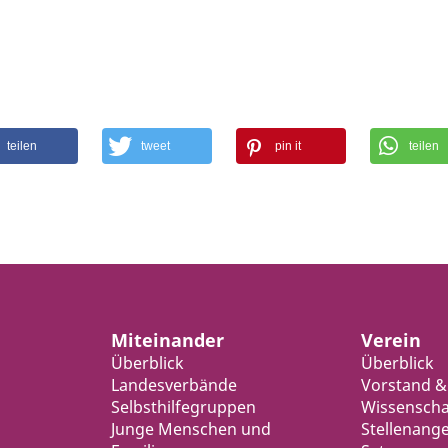
teilen
tweet
pin it
teilen
Miteinander
Verein
Überblick
Überblick
Landesverbände
Vorstand &
Selbsthilfegruppen
Wissenschaf
Junge Menschen und
Stellenang