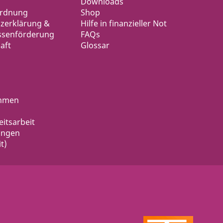
Downloads
ordnung
Shop
zerklärung &
Hilfe in finanzieller Not
ssenförderung
FAQs
aft
Glossar
ahmen
eitsarbeit
ungen
t)