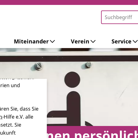
Miteinander
Verein
Service
-Tools ein. Dies
ieb der Webseite
 sowie zur
ersonalisierter
Button „Auswahl
orien und
ren Sie, dass Sie
n
-Hilfe e.V. alle
etzt. Sie
 ich einen persönlic
Zukunft