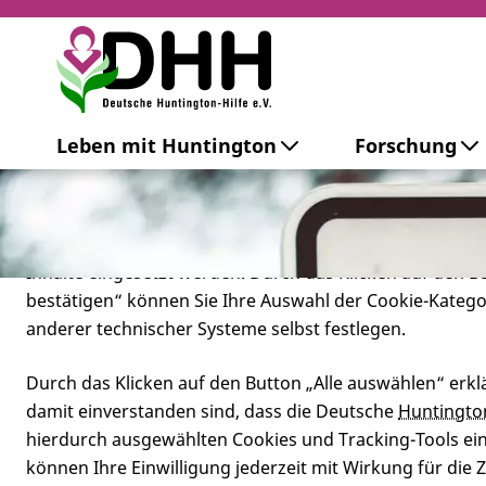
Cookie-Einstellungen
Leben mit Huntington
Forschung
Diese Webseite setzt verschiedene Cookies und Tracking
beinhaltet Cookies und Tracking-Tools, die für den Betr
technisch notwendig sind, die zu statistischen Zwecken
besseren Bedienbarkeit der Webseite und zur Anzeige p
Inhalte eingesetzt werden. Durch das Klicken auf den 
bestätigen“ können Sie Ihre Auswahl der Cookie-Kateg
anderer technischer Systeme selbst festlegen.
Durch das Klicken auf den Button „Alle auswählen“ erklä
damit einverstanden sind, dass die Deutsche
Huntingto
hierdurch ausgewählten Cookies und Tracking-Tools eins
Wie bekomme
können Ihre Einwilligung jederzeit mit Wirkung für die 