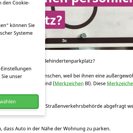
n den Cookie-
parkplatz?
gen“ können Sie
ischer Systeme
inen persönlichen Behindertenparkplatz?
-Einstellungen
platz bekommen Menschen, weil bei ihnen eine außergew
n Sie unser
oder weil sie blind sind (
Merkzeichen
Bl). Diese
Merkzeich
swählen
von der zuständigen Straßenverkehrsbehörde abgefragt we
:
, dass Auto in der Nähe der Wohnung zu parken.