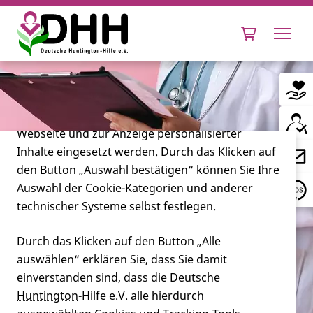
Cookie-Einstellungen
Diese Webseite setzt verschiedene Cookies und
Tracking-Tools ein. Dies beinhaltet Cookies und
Tracking-Tools, die für den Betrieb der Webseite
technisch notwendig sind, die zu statistischen
Zwecken sowie zur besseren Bedienbarkeit der
Webseite und zur Anzeige personalisierter
Inhalte eingesetzt werden. Durch das Klicken auf
Leben mit Huntington
den Button „Auswahl bestätigen“ können Sie Ihre
Auswahl der Cookie-Kategorien und anderer
Forschung
technischer Systeme selbst festlegen.
Durch das Klicken auf den Button „Alle
auswählen“ erklären Sie, dass Sie damit
Miteinander
einverstanden sind, dass die Deutsche
Welche Zahnärzte behandeln
Huntington
-Hilfe e.V. alle hierdurch