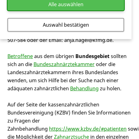
Alle auswählen
ermöglichen. Adressen von Zahnärzten für den
Bereich Westfalen-Lippe finden Sie auf der Webseite
der
Konrad-Morgenroth-Stiftung
. Informationen
Auswahl bestätigen
erhalten Sie auch von Frau Anja Nagel, Tel.: 0251-
507-584 oder der Email: anja.nagel@kfmg.de.
Betroffene
aus dem übrigen
Bundesgebiet
sollten
sich an die
Bundeszahnärztekammer
oder die
Landeszahnärztekammern ihres Bundeslandes
wenden, um sich Hilfe bei der Suche nach einer
adäquaten zahnärztlichen
Behandlung
zu holen.
Auf der Seite der kassenzahnärztlichen
Bundesvereinigung (KZBV) finden Sie Informationen
zu Fragen der
Zahnbehandlung
https://www.kzbv.de/#patienten
sowi
die Möglichkeit der
Zahnarztsuche
in den einzelnen