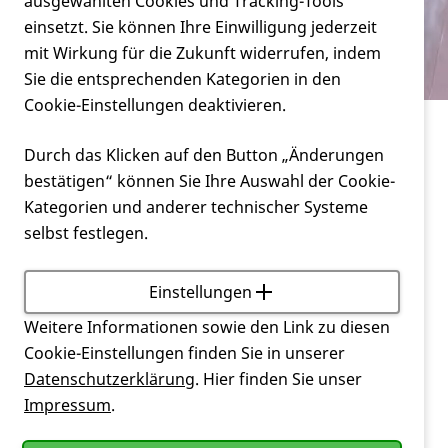
Verein
ausgewählten Cookies und Tracking-Tools
Huntington-Patienten?
einsetzt. Sie können Ihre Einwilligung jederzeit
mit Wirkung für die Zukunft widerrufen, indem
Service
Sie die entsprechenden Kategorien in den
Cookie-Einstellungen deaktivieren.
Service
Durch das Klicken auf den Button „Änderungen
Welche Zahnärzte behandeln Huntington-
bestätigen“ können Sie Ihre Auswahl der Cookie-
Patienten?
Kategorien und anderer technischer Systeme
selbst festlegen.
Leider kennen wir nur wenige Zahnärzte, die
Menschen mit der
Huntington-Krankheit
behandeln.
Aber solche lassen sich finden.
Einstellungen
Weitere Informationen sowie den Link zu diesen
In
Westfalen-Lippe
finden Sie die Konrad-
Cookie-Einstellungen finden Sie in unserer
Morgenroth-Stiftung. Ziel dieser ist es behinderten
Datenschutzerklärung
. Hier finden Sie unser
Menschen, die keine angemessene
Impressum
.
zahnärztliche
Behandlung
finden, eine stressfreie
und entspannte zahnärztliche
Behandlung
zu