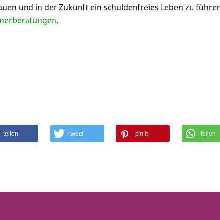
auen und in der Zukunft ein schuldenfreies Leben zu führen
dnerberatungen
.
teilen
tweet
pin it
teilen