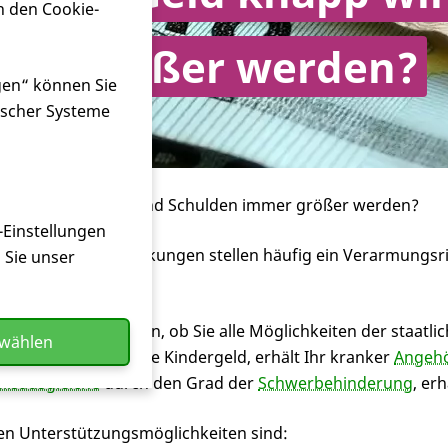
n den Cookie-
mer größer werden?
gen“ können Sie
ischer Systeme
s Geld knapp wird und Schulden immer größer werden?
-Einstellungen
chronische Erkrankungen stellen häufig ein Verarmungsris
n Sie unser
Sie zunächst prüfen, ob Sie alle Möglichkeiten der staatlic
swählen
I oder II, erhalten Sie Kindergeld, erhält Ihr kranker
Angehö
ilsausgleiche
durch den Grad der
Schwerbehinderung
, er
en Unterstützungsmöglichkeiten sind: