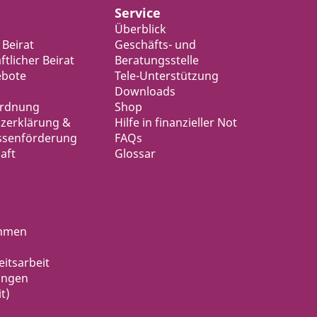
Service
Überblick
 Beirat
Geschäfts- und
tlicher Beirat
Beratungsstelle
ebote
Tele-Unterstützung
Downloads
ordnung
Shop
zerklärung &
Hilfe in finanzieller Not
ssenförderung
FAQs
aft
Glossar
ahmen
eitsarbeit
ungen
t)