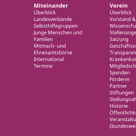
Miteinander
Verein
Überblick
Überblick
Landesverbände
Vorstand &
Selbsthilfegruppen
Wissenschaf
Junge Menschen und
Stellenang
Familien
Satzung
Mitmach- und
Geschäfts
Ehrenamtsbörse
Transparen
International
Krankenka
Termine
Mitgliedsch
Spenden
Förderer
Partner
Stiftungen
Stellungn
Historie
Öffentlichk
Veranstalt
(bundeswei