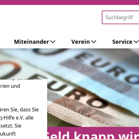
Miteinander
Verein
Service
-Tools ein. Dies
ieb der Webseite
 sowie zur
ersonalisierter
Button „Auswahl
orien und
ren Sie, dass Sie
n
-Hilfe e.V. alle
etzt. Sie
n das Geld knapp wi
Zukunft