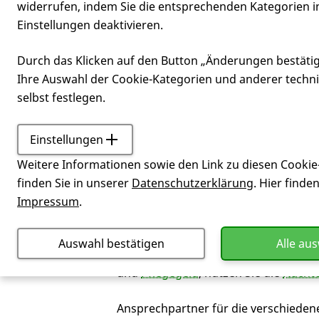
widerrufen, indem Sie die entsprechenden Kategorien i
Einstellungen deaktivieren.
Schulden im
Durch das Klicken auf den Button „Änderungen bestäti
Ihre Auswahl der Cookie-Kategorien und anderer techn
selbst festlegen.
Einstellungen
Service
Was tun, wenn da
Weitere Informationen sowie den Link zu diesen Cookie
Die
Huntington-Krankheit
und andere 
finden Sie in unserer
Datenschutzerklärung
. Hier finde
Einkommen wegfällt.
Impressum
.
Wenn einem das Geld ausgeht, sollten 
Auswahl bestätigen
Alle au
nutzen. Erhalten Sie
Arbeitslosengeld
und
Pflegegeld
, nutzen Sie die
Nachte
Ansprechpartner für die verschieden