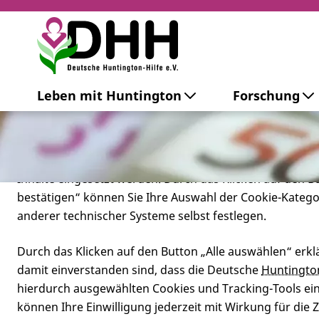
Cookie-Einstellungen
Leben mit Huntington
Forschung
Diese Webseite setzt verschiedene Cookies und Tracking
beinhaltet Cookies und Tracking-Tools, die für den Betr
technisch notwendig sind, die zu statistischen Zwecken
besseren Bedienbarkeit der Webseite und zur Anzeige p
Inhalte eingesetzt werden. Durch das Klicken auf den 
bestätigen“ können Sie Ihre Auswahl der Cookie-Kateg
anderer technischer Systeme selbst festlegen.
Durch das Klicken auf den Button „Alle auswählen“ erklä
damit einverstanden sind, dass die Deutsche
Huntingto
hierdurch ausgewählten Cookies und Tracking-Tools eins
Was tun, wen
können Ihre Einwilligung jederzeit mit Wirkung für die 