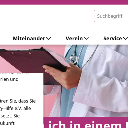
Miteinander
Verein
Service
-Tools ein. Dies
ieb der Webseite
 sowie zur
ersonalisierter
Button „Auswahl
orien und
ren Sie, dass Sie
n
-Hilfe e.V. alle
etzt. Sie
un, wenn ich in einem
Zukunft