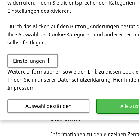
widerrufen, indem Sie die entsprechenden Kategorien i
Einstellungen deaktivieren.
Zentrum beha
Durch das Klicken auf den Button „Änderungen bestäti
Ihre Auswahl der Cookie-Kategorien und anderer techn
selbst festlegen.
Einstellungen
Service
Was ist zu tun, w
Weitere Informationen sowie den Link zu diesen Cookie
Für die Zentren des
EHDN
sind die f
finden Sie in unserer
Datenschutzerklärung
. Hier finde
Überweisungsschein für die
Neurolo
Impressum
.
gehen wollen.
Auswahl bestätigen
Alle au
Eine Ausnahme bildet das George-
Hu
besprechen.
Informationen zu den einzelnen Zen