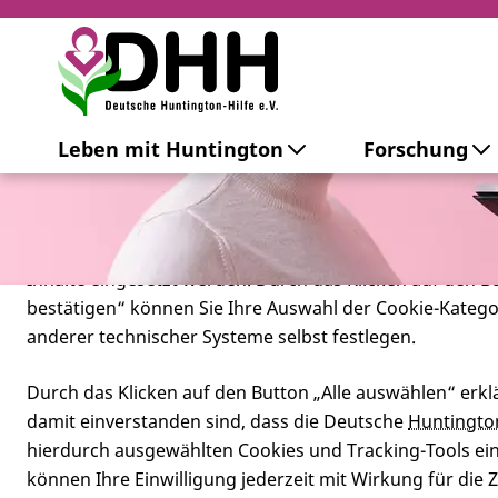
Cookie-Einstellungen
Leben mit Huntington
Forschung
Diese Webseite setzt verschiedene Cookies und Tracking
beinhaltet Cookies und Tracking-Tools, die für den Betr
technisch notwendig sind, die zu statistischen Zwecken
besseren Bedienbarkeit der Webseite und zur Anzeige p
Inhalte eingesetzt werden. Durch das Klicken auf den 
bestätigen“ können Sie Ihre Auswahl der Cookie-Kateg
anderer technischer Systeme selbst festlegen.
Durch das Klicken auf den Button „Alle auswählen“ erklä
damit einverstanden sind, dass die Deutsche
Huntingto
hierdurch ausgewählten Cookies und Tracking-Tools eins
Was ist zu t
können Ihre Einwilligung jederzeit mit Wirkung für die 