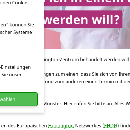
n den Cookie-
ndelt werden will?
gen“ können Sie
ischer Systeme
enn ich in einem Huntington-Zentrum behandelt werden will
-Einstellungen
ormalen Voraussetzungen zum einen, dass Sie sich von Ihr
n Sie unser
gie
ausstellen lassen und zum anderen einen Termin mit d
swählen
ntington
-Institut in Münster. Hier rufen Sie bitte an. Alles
tren des Europäischen
Huntington
-Netzwerkes (
EHDN
) fin