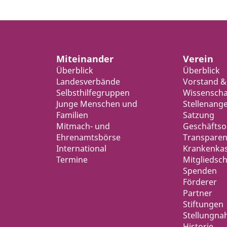
Miteinander
Verein
Überblick
Überblick
Landesverbände
Vorstand &
Selbsthilfegruppen
Wissenschaf
Junge Menschen und
Stellenang
Familien
Satzung
Mitmach- und
Geschäfts
Ehrenamtsbörse
Transparen
International
Krankenka
Termine
Mitgliedsch
Spenden
Förderer
Partner
Stiftungen
Stellungn
Historie