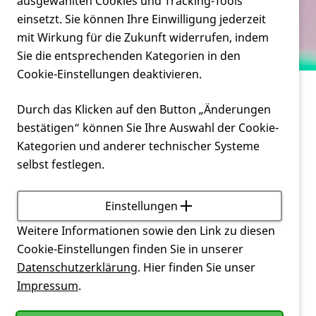
Verein
ausgewählten Cookies und Tracking-Tools
Gentest machen?
einsetzt. Sie können Ihre Einwilligung jederzeit
mit Wirkung für die Zukunft widerrufen, indem
Service
Sie die entsprechenden Kategorien in den
Cookie-Einstellungen deaktivieren.
Service
Durch das Klicken auf den Button „Änderungen
Muss ich vor dem Abschluss einer privaten
bestätigen“ können Sie Ihre Auswahl der Cookie-
Lebensversicherung einen Gentest machen?
Kategorien und anderer technischer Systeme
selbst festlegen.
Nach dem
Gendiagnostikgesetz
(
GenDG
) § 18 Abs. 1
dürfen Versicherungen vor dem Abschluss eines
Versicherungsvertrages nicht verlangen, dass der
Einstellungen
Versicherungsnehmer einen Gentest macht. Auch
Weitere Informationen sowie den Link zu diesen
darf der Versicherer weder die Daten noch die
Cookie-Einstellungen finden Sie in unserer
Ergebnisse von bereits vorgenommenen
Datenschutzerklärung
. Hier finden Sie unser
genetischen Untersuchungen verlangen oder
Impressum
.
verwenden.