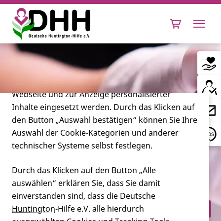
Cookie-Einstellungen
Diese Webseite setzt verschiedene Cookies und
Tracking-Tools ein. Dies beinhaltet Cookies und
Tracking-Tools, die für den Betrieb der Webseite
technisch notwendig sind, die zu statistischen
Zwecken sowie zur besseren Bedienbarkeit der
Webseite und zur Anzeige personalisierter
Inhalte eingesetzt werden. Durch das Klicken auf
Leben mit Huntington
den Button „Auswahl bestätigen“ können Sie Ihre
Auswahl der Cookie-Kategorien und anderer
Forschung
technischer Systeme selbst festlegen.
Durch das Klicken auf den Button „Alle
auswählen“ erklären Sie, dass Sie damit
Miteinander
Muss ich vor dem Abschluss einer
einverstanden sind, dass die Deutsche
privaten Lebensversicherung einen
Huntington
-Hilfe e.V. alle hierdurch