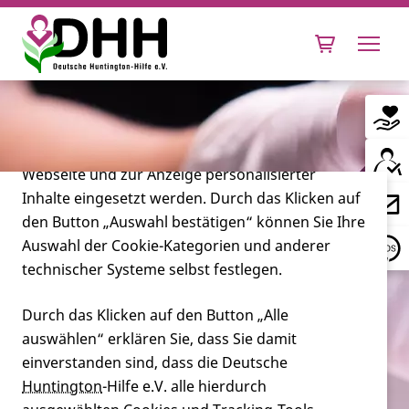
Cookie-Einstellungen
Diese Webseite setzt verschiedene Cookies und
Tracking-Tools ein. Dies beinhaltet Cookies und
Tracking-Tools, die für den Betrieb der Webseite
technisch notwendig sind, die zu statistischen
Zwecken sowie zur besseren Bedienbarkeit der
Webseite und zur Anzeige personalisierter
Inhalte eingesetzt werden. Durch das Klicken auf
Leben mit Huntington
den Button „Auswahl bestätigen“ können Sie Ihre
Auswahl der Cookie-Kategorien und anderer
Forschung
technischer Systeme selbst festlegen.
Durch das Klicken auf den Button „Alle
auswählen“ erklären Sie, dass Sie damit
Miteinander
einverstanden sind, dass die Deutsche
Kann der Genetiker die Beratung /
Huntington
-Hilfe e.V. alle hierdurch