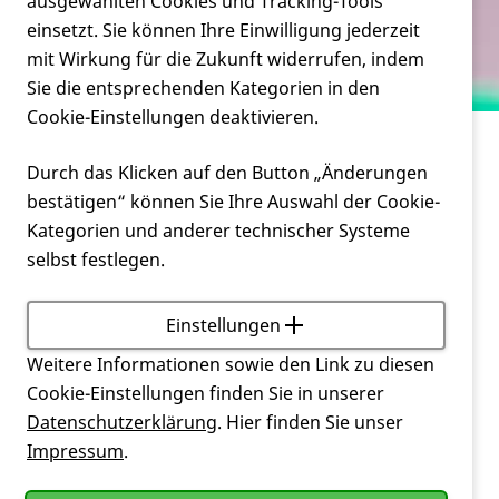
Verein
ausgewählten Cookies und Tracking-Tools
Untersuchung verweigern?
einsetzt. Sie können Ihre Einwilligung jederzeit
mit Wirkung für die Zukunft widerrufen, indem
Service
Sie die entsprechenden Kategorien in den
Cookie-Einstellungen deaktivieren.
Service
Durch das Klicken auf den Button „Änderungen
Kann der Genetiker die Beratung /
bestätigen“ können Sie Ihre Auswahl der Cookie-
Untersuchung verweigern?
Kategorien und anderer technischer Systeme
selbst festlegen.
Zum einen kann jeder Arzt eine
Behandlung
oder
Maßnahme verweigern, wenn er sie mit seinem
Gewissen nicht verantworten kann und wenn es
Einstellungen
nicht um Leben der Tod geht. Es kann vorkommen,
Weitere Informationen sowie den Link zu diesen
dass ein klinisch diagnostizierter
Huntington
-Patient
Cookie-Einstellungen finden Sie in unserer
keine genetische Bestätigung hat. In diesen Fällen ist
Datenschutzerklärung
. Hier finden Sie unser
die prädiktive Genanalyse bei einer
Huntington
-
Impressum
.
gefährdeten Person durchaus möglich. Sofern es
möglich ist, sollten zur Genetischen Beratung