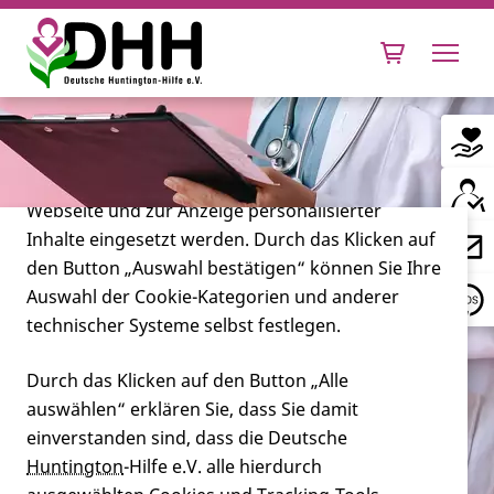
Cookie-Einstellungen
Diese Webseite setzt verschiedene Cookies und
Tracking-Tools ein. Dies beinhaltet Cookies und
Tracking-Tools, die für den Betrieb der Webseite
technisch notwendig sind, die zu statistischen
Zwecken sowie zur besseren Bedienbarkeit der
Webseite und zur Anzeige personalisierter
Inhalte eingesetzt werden. Durch das Klicken auf
Leben mit Huntington
den Button „Auswahl bestätigen“ können Sie Ihre
Auswahl der Cookie-Kategorien und anderer
Forschung
technischer Systeme selbst festlegen.
Durch das Klicken auf den Button „Alle
auswählen“ erklären Sie, dass Sie damit
Miteinander
einverstanden sind, dass die Deutsche
Haben Sie auch einen
Huntington
-Hilfe e.V. alle hierdurch