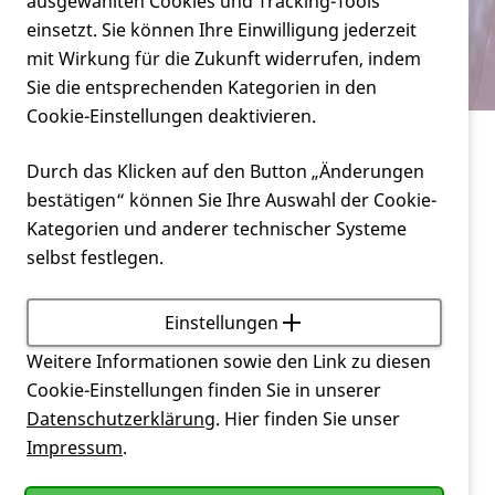
Verein
ausgewählten Cookies und Tracking-Tools
psychologischen Dienst?
einsetzt. Sie können Ihre Einwilligung jederzeit
mit Wirkung für die Zukunft widerrufen, indem
Service
Sie die entsprechenden Kategorien in den
Cookie-Einstellungen deaktivieren.
Service
Durch das Klicken auf den Button „Änderungen
Haben Sie auch einen psychologischen Dienst?
bestätigen“ können Sie Ihre Auswahl der Cookie-
Kategorien und anderer technischer Systeme
Einen solchen haben wir leider nicht. Sie finden
selbst festlegen.
psychologische Dienste in den Kommunen, die man
in Anspruch nehmen kann.
Einstellungen
Weitere Informationen sowie den Link zu diesen
Außerdem können Sie sich mit Fragen an
Cookie-Einstellungen finden Sie in unserer
die
Huntington-Zentren des EHDN
wenden. Auch
Datenschutzerklärung
. Hier finden Sie unser
unsere örtlichen
Selbsthilfegruppen
können in
Impressum
.
bestimmten Fragen Hilfestellungen geben.