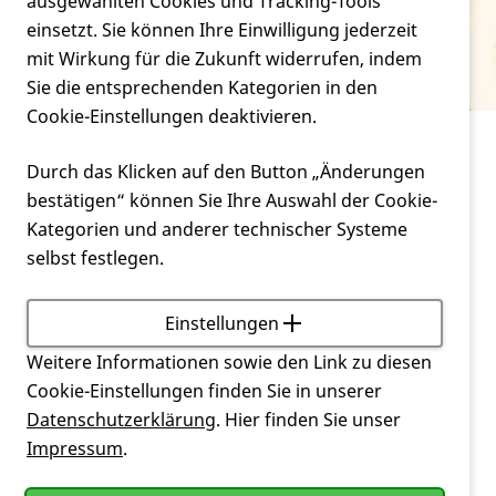
Verein
ausgewählten Cookies und Tracking-Tools
Psychopharmaka
einsetzt. Sie können Ihre Einwilligung jederzeit
mit Wirkung für die Zukunft widerrufen, indem
Service
Sie die entsprechenden Kategorien in den
Cookie-Einstellungen deaktivieren.
Service
Glossar
Psychopharmaka
Durch das Klicken auf den Button „Änderungen
bestätigen“ können Sie Ihre Auswahl der Cookie-
Arzneimittel, das die neuronalen Abläufe im Gehirn
Kategorien und anderer technischer Systeme
beeinflusst und dadurch eine Veränderung der
selbst festlegen.
psychischen Verfassung bewirkt
Einstellungen
Zurück
Weitere Informationen sowie den Link zu diesen
Cookie-Einstellungen finden Sie in unserer
Datenschutzerklärung
. Hier finden Sie unser
Impressum
.