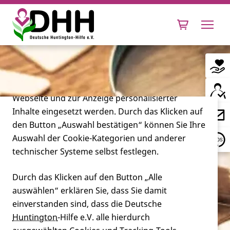
Cookie-Einstellungen
Diese Webseite setzt verschiedene Cookies und
Tracking-Tools ein. Dies beinhaltet Cookies und
Tracking-Tools, die für den Betrieb der Webseite
technisch notwendig sind, die zu statistischen
Zwecken sowie zur besseren Bedienbarkeit der
Webseite und zur Anzeige personalisierter
Inhalte eingesetzt werden. Durch das Klicken auf
Leben mit Huntington
den Button „Auswahl bestätigen“ können Sie Ihre
Auswahl der Cookie-Kategorien und anderer
Forschung
technischer Systeme selbst festlegen.
Durch das Klicken auf den Button „Alle
auswählen“ erklären Sie, dass Sie damit
Miteinander
einverstanden sind, dass die Deutsche
Huntington
-Hilfe e.V. alle hierdurch