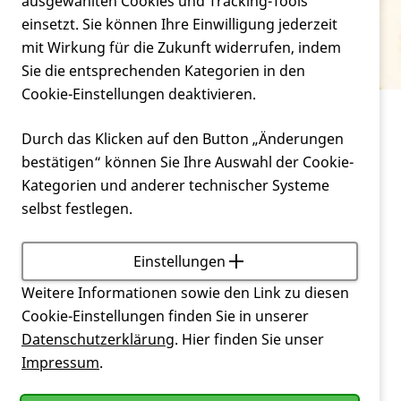
Verein
ausgewählten Cookies und Tracking-Tools
präsymptomatisch
einsetzt. Sie können Ihre Einwilligung jederzeit
mit Wirkung für die Zukunft widerrufen, indem
Service
Sie die entsprechenden Kategorien in den
Cookie-Einstellungen deaktivieren.
Service
Glossar
präsymptomatisch
Durch das Klicken auf den Button „Änderungen
bestätigen“ können Sie Ihre Auswahl der Cookie-
vor dem Auftreten von Krankheitszeichen
Kategorien und anderer technischer Systeme
selbst festlegen.
Zurück
Einstellungen
Weitere Informationen sowie den Link zu diesen
Cookie-Einstellungen finden Sie in unserer
Datenschutzerklärung
. Hier finden Sie unser
Impressum
.