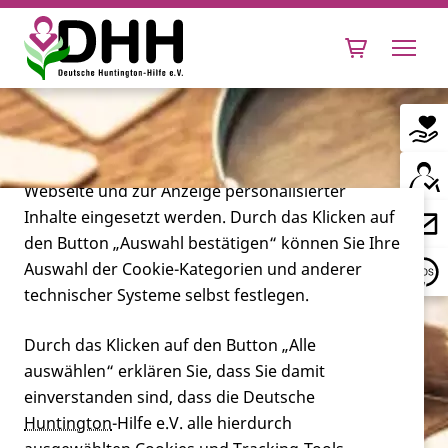
Cookie-Einstellungen
Diese Webseite setzt verschiedene Cookies und
Tracking-Tools ein. Dies beinhaltet Cookies und
Tracking-Tools, die für den Betrieb der Webseite
technisch notwendig sind, die zu statistischen
Zwecken sowie zur besseren Bedienbarkeit der
Webseite und zur Anzeige personalisierter
Inhalte eingesetzt werden. Durch das Klicken auf
Leben mit Huntington
den Button „Auswahl bestätigen“ können Sie Ihre
Auswahl der Cookie-Kategorien und anderer
Forschung
technischer Systeme selbst festlegen.
Durch das Klicken auf den Button „Alle
auswählen“ erklären Sie, dass Sie damit
Miteinander
einverstanden sind, dass die Deutsche
Huntington
-Hilfe e.V. alle hierdurch