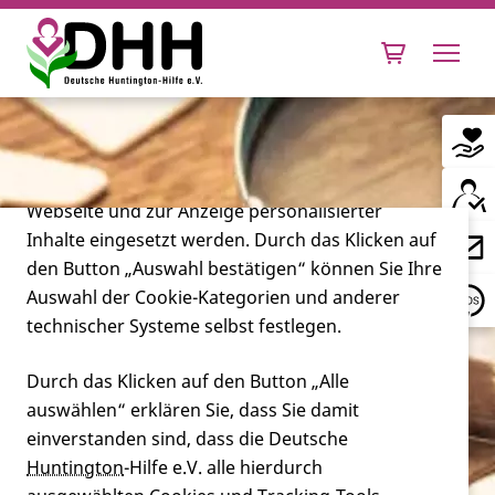
Cookie-Einstellungen
Diese Webseite setzt verschiedene Cookies und
Tracking-Tools ein. Dies beinhaltet Cookies und
Tracking-Tools, die für den Betrieb der Webseite
technisch notwendig sind, die zu statistischen
Zwecken sowie zur besseren Bedienbarkeit der
Webseite und zur Anzeige personalisierter
Inhalte eingesetzt werden. Durch das Klicken auf
Leben mit Huntington
den Button „Auswahl bestätigen“ können Sie Ihre
Auswahl der Cookie-Kategorien und anderer
Forschung
technischer Systeme selbst festlegen.
Durch das Klicken auf den Button „Alle
auswählen“ erklären Sie, dass Sie damit
Miteinander
einverstanden sind, dass die Deutsche
Huntington
-Hilfe e.V. alle hierdurch