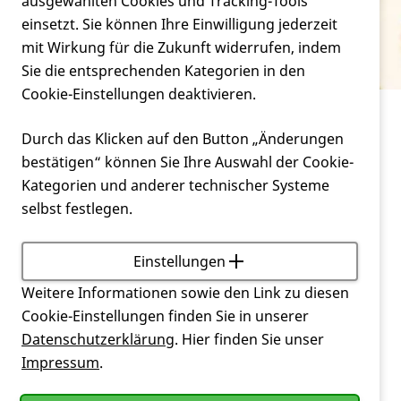
Verein
ausgewählten Cookies und Tracking-Tools
präklinisch
einsetzt. Sie können Ihre Einwilligung jederzeit
mit Wirkung für die Zukunft widerrufen, indem
Service
Sie die entsprechenden Kategorien in den
Cookie-Einstellungen deaktivieren.
Service
Glossar
präklinisch
Durch das Klicken auf den Button „Änderungen
bestätigen“ können Sie Ihre Auswahl der Cookie-
Phase, in der Studien (noch) nicht am Menschen,
Kategorien und anderer technischer Systeme
sondern im Zell- oder Tiermodell durchgeführt
selbst festlegen.
werden.
Einstellungen
Zurück
Weitere Informationen sowie den Link zu diesen
Cookie-Einstellungen finden Sie in unserer
Datenschutzerklärung
. Hier finden Sie unser
Impressum
.