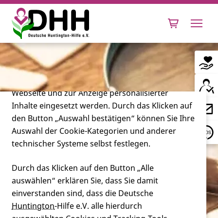
Cookie-Einstellungen
Diese Webseite setzt verschiedene Cookies und
Tracking-Tools ein. Dies beinhaltet Cookies und
Tracking-Tools, die für den Betrieb der Webseite
technisch notwendig sind, die zu statistischen
Zwecken sowie zur besseren Bedienbarkeit der
Webseite und zur Anzeige personalisierter
Inhalte eingesetzt werden. Durch das Klicken auf
Leben mit Huntington
den Button „Auswahl bestätigen“ können Sie Ihre
Auswahl der Cookie-Kategorien und anderer
Forschung
technischer Systeme selbst festlegen.
Durch das Klicken auf den Button „Alle
auswählen“ erklären Sie, dass Sie damit
Miteinander
einverstanden sind, dass die Deutsche
Huntington
-Hilfe e.V. alle hierdurch