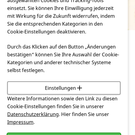
Verein
ausgewählten Cookies und Tracking-Tools
Prädiktive Testung
einsetzt. Sie können Ihre Einwilligung jederzeit
mit Wirkung für die Zukunft widerrufen, indem
Service
Sie die entsprechenden Kategorien in den
Cookie-Einstellungen deaktivieren.
Service
Glossar
Prädiktive Testung
Durch das Klicken auf den Button „Änderungen
bestätigen“ können Sie Ihre Auswahl der Cookie-
Mit einer genetischen Untersuchung wird bei
Kategorien und anderer technischer Systeme
Gesunden untersucht, ob eine
Mutation
vorliegt,
selbst festlegen.
welche auf die Veranlagung für eine Krankheit
schließen lässt, im Fall der
Huntington-Krankheit
also die zugrundeliegende genetische Veränderung.
Einstellungen
Weitere Informationen sowie den Link zu diesen
Zurück
Cookie-Einstellungen finden Sie in unserer
Datenschutzerklärung
. Hier finden Sie unser
Impressum
.