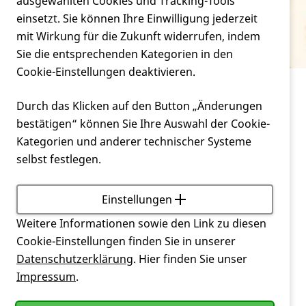
Verein
ausgewählten Cookies und Tracking-Tools
Posturale Instabilität
einsetzt. Sie können Ihre Einwilligung jederzeit
mit Wirkung für die Zukunft widerrufen, indem
Service
Sie die entsprechenden Kategorien in den
Cookie-Einstellungen deaktivieren.
Service
Glossar
Posturale Instabilität
Durch das Klicken auf den Button „Änderungen
bestätigen“ können Sie Ihre Auswahl der Cookie-
Störung der aufrechten Körperhaltung durch
Kategorien und anderer technischer Systeme
eingeschränkte Halte- und Stellreflexe.
selbst festlegen.
Zurück
Einstellungen
Weitere Informationen sowie den Link zu diesen
Cookie-Einstellungen finden Sie in unserer
Datenschutzerklärung
. Hier finden Sie unser
Impressum
.