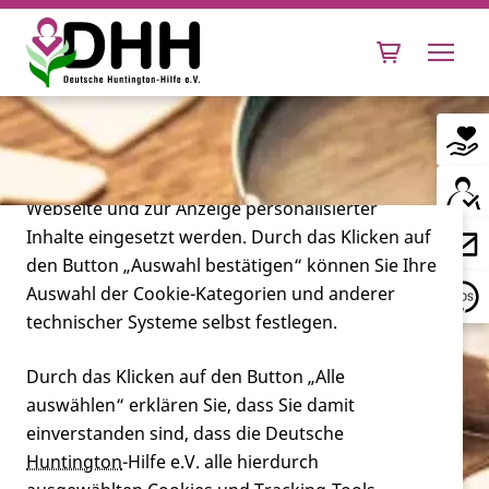
Cookie-Einstellungen
Diese Webseite setzt verschiedene Cookies und
Tracking-Tools ein. Dies beinhaltet Cookies und
Tracking-Tools, die für den Betrieb der Webseite
technisch notwendig sind, die zu statistischen
Zwecken sowie zur besseren Bedienbarkeit der
Webseite und zur Anzeige personalisierter
Inhalte eingesetzt werden. Durch das Klicken auf
Leben mit Huntington
den Button „Auswahl bestätigen“ können Sie Ihre
Auswahl der Cookie-Kategorien und anderer
Forschung
technischer Systeme selbst festlegen.
Durch das Klicken auf den Button „Alle
auswählen“ erklären Sie, dass Sie damit
Miteinander
einverstanden sind, dass die Deutsche
Huntington
-Hilfe e.V. alle hierdurch