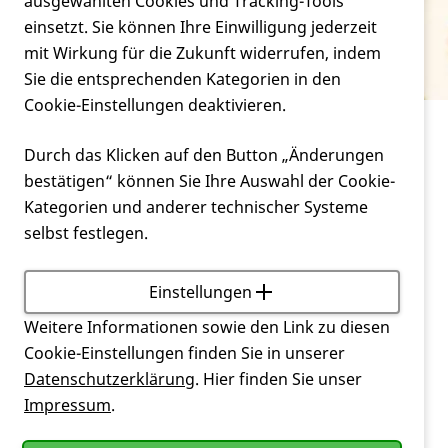
Verein
ausgewählten Cookies und Tracking-Tools
PND
einsetzt. Sie können Ihre Einwilligung jederzeit
mit Wirkung für die Zukunft widerrufen, indem
Service
Sie die entsprechenden Kategorien in den
Cookie-Einstellungen deaktivieren.
Service
Glossar
PND
Durch das Klicken auf den Button „Änderungen
bestätigen“ können Sie Ihre Auswahl der Cookie-
Abkürzung für Pränataldiagnostik. Untersuchungen
Kategorien und anderer technischer Systeme
an Feten und schwangeren Frauen (zur
selbst festlegen.
Früherkennung von Krankheiten).
Einstellungen
Zurück
Weitere Informationen sowie den Link zu diesen
Cookie-Einstellungen finden Sie in unserer
Datenschutzerklärung
. Hier finden Sie unser
Impressum
.