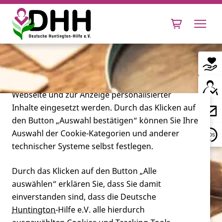
Cookie-Einstellungen
Diese Webseite setzt verschiedene Cookies und
Tracking-Tools ein. Dies beinhaltet Cookies und
Tracking-Tools, die für den Betrieb der Webseite
technisch notwendig sind, die zu statistischen
Zwecken sowie zur besseren Bedienbarkeit der
Webseite und zur Anzeige personalisierter
Inhalte eingesetzt werden. Durch das Klicken auf
Leben mit Huntington
den Button „Auswahl bestätigen“ können Sie Ihre
Auswahl der Cookie-Kategorien und anderer
Forschung
technischer Systeme selbst festlegen.
Durch das Klicken auf den Button „Alle
auswählen“ erklären Sie, dass Sie damit
Miteinander
einverstanden sind, dass die Deutsche
Huntington
-Hilfe e.V. alle hierdurch