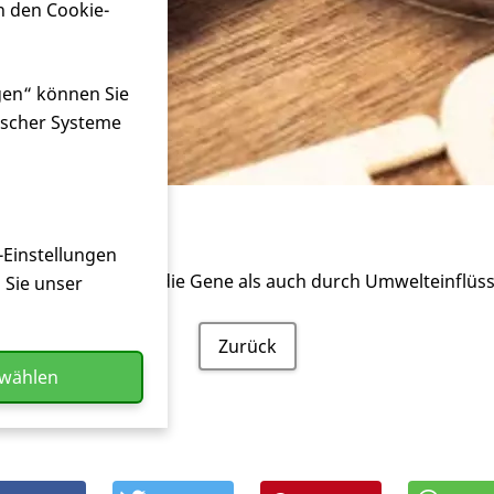
n den Cookie-
gen“ können Sie
ischer Systeme
typ
-Einstellungen
ese sowohl durch die Gene als auch durch Umwelteinflüss
n Sie unser
Zurück
swählen