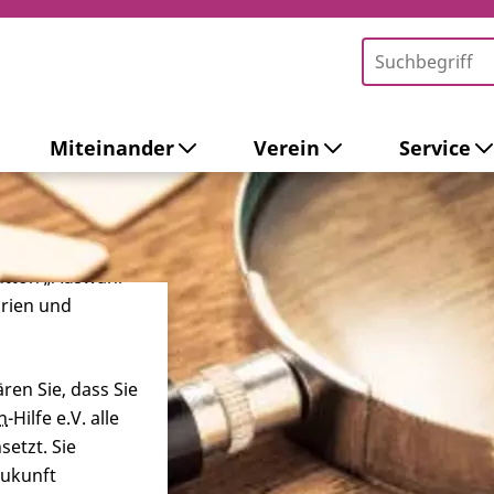
Miteinander
Verein
Service
-Tools ein. Dies
ieb der Webseite
 sowie zur
ersonalisierter
Button „Auswahl
orien und
ren Sie, dass Sie
n
-Hilfe e.V. alle
etzt. Sie
Zukunft