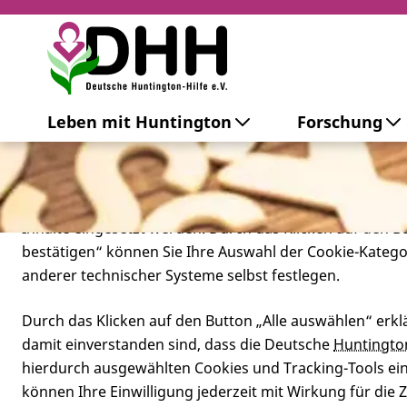
Cookie-Einstellungen
Leben mit Huntington
Forschung
Diese Webseite setzt verschiedene Cookies und Tracking
beinhaltet Cookies und Tracking-Tools, die für den Betr
technisch notwendig sind, die zu statistischen Zwecken
besseren Bedienbarkeit der Webseite und zur Anzeige p
Inhalte eingesetzt werden. Durch das Klicken auf den 
bestätigen“ können Sie Ihre Auswahl der Cookie-Kateg
anderer technischer Systeme selbst festlegen.
Durch das Klicken auf den Button „Alle auswählen“ erklä
damit einverstanden sind, dass die Deutsche
Huntingto
hierdurch ausgewählten Cookies und Tracking-Tools eins
können Ihre Einwilligung jederzeit mit Wirkung für die 