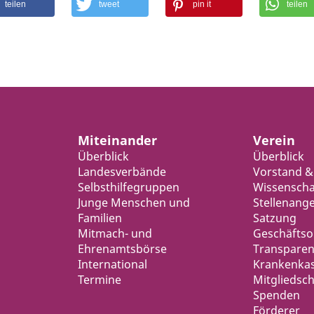
teilen
tweet
pin it
teilen
Miteinander
Verein
Überblick
Überblick
Landesverbände
Vorstand &
Selbsthilfegruppen
Wissenschaf
Junge Menschen und
Stellenang
Familien
Satzung
Mitmach- und
Geschäfts
Ehrenamtsbörse
Transparen
International
Krankenka
Termine
Mitgliedsch
Spenden
Förderer