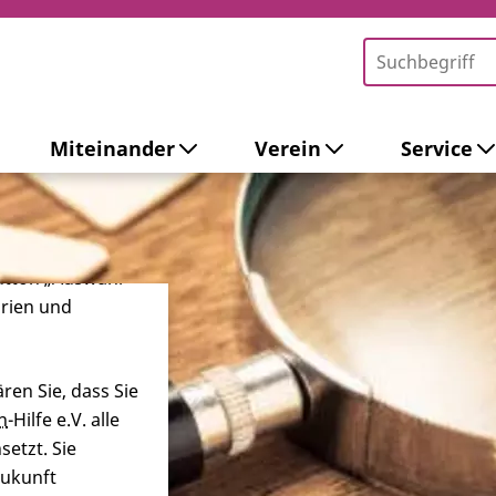
Miteinander
Verein
Service
-Tools ein. Dies
ieb der Webseite
 sowie zur
ersonalisierter
Button „Auswahl
orien und
ren Sie, dass Sie
n
-Hilfe e.V. alle
etzt. Sie
Zukunft