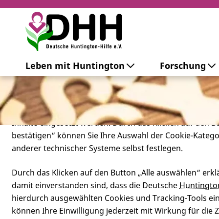
Cookie-Einstellungen
Leben mit Huntington
Forschung
Diese Webseite setzt verschiedene Cookies und Tracking
beinhaltet Cookies und Tracking-Tools, die für den Betr
technisch notwendig sind, die zu statistischen Zwecken
besseren Bedienbarkeit der Webseite und zur Anzeige p
Inhalte eingesetzt werden. Durch das Klicken auf den 
bestätigen“ können Sie Ihre Auswahl der Cookie-Kateg
anderer technischer Systeme selbst festlegen.
Durch das Klicken auf den Button „Alle auswählen“ erklä
damit einverstanden sind, dass die Deutsche
Huntingto
hierdurch ausgewählten Cookies und Tracking-Tools eins
können Ihre Einwilligung jederzeit mit Wirkung für die 