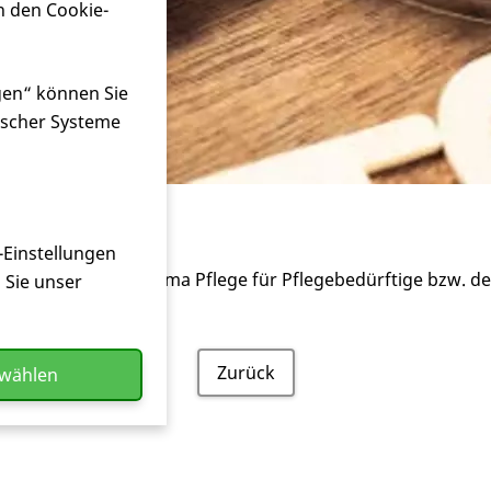
n den Cookie-
unkt
gen“ können Sie
ischer Systeme
stützpunkt
-Einstellungen
elle rund um das Thema Pflege für Pflegebedürftige bzw. d
n Sie unser
-pflege/#/home
Zurück
swählen