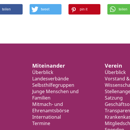
teilen
tweet
pin it
teilen
Miteinander
Verein
Überblick
Überblick
Landesverbände
Vorstand &
Selbsthilfegruppen
Wissenschaf
Junge Menschen und
Stellenang
Familien
Satzung
Mitmach- und
Geschäfts
Ehrenamtsbörse
Transparen
International
Krankenka
Termine
Mitgliedsch
Spenden