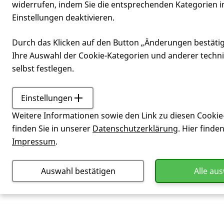
widerrufen, indem Sie die entsprechenden Kategorien i
Einstellungen deaktivieren.
Pflegestützp
Durch das Klicken auf den Button „Änderungen bestäti
Ihre Auswahl der Cookie-Kategorien und anderer techn
selbst festlegen.
Einstellungen
Service
Glossar
Pflege
Weitere Informationen sowie den Link zu diesen Cookie
örtliche Auskunfts- und Beratungsst
finden Sie in unserer
Datenschutzerklärung
. Hier finde
unter
https://www.zqp.de/beratung
Impressum
.
Auswahl bestätigen
Alle au