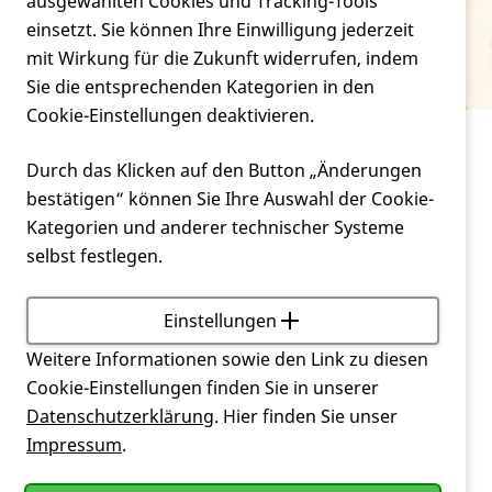
Verein
ausgewählten Cookies und Tracking-Tools
Penetranz
einsetzt. Sie können Ihre Einwilligung jederzeit
mit Wirkung für die Zukunft widerrufen, indem
Service
Sie die entsprechenden Kategorien in den
Cookie-Einstellungen deaktivieren.
Service
Glossar
Penetranz
Durch das Klicken auf den Button „Änderungen
bestätigen“ können Sie Ihre Auswahl der Cookie-
Die prozentuale Wahrscheinlichkeit, mit der eine
Kategorien und anderer technischer Systeme
bestimmte
Mutation
sich als phänotypisches
selbst festlegen.
Merkmal ausbildet. Bei der
Huntington-Krankheit
steigt die Penetranz mit der Anzahl der
CAG
-
Repeats; liegt diese zwischen 36 und 39, so wird nur
Einstellungen
ein Teil der Betroffenen Symptome entwickeln, und
Weitere Informationen sowie den Link zu diesen
dies meist sehr spät im Leben (verminderte
Cookie-Einstellungen finden Sie in unserer
Penetranz). Bei einer
CAG-Repeat
-Länge von 40 und
Datenschutzerklärung
. Hier finden Sie unser
darüber werden die Betroffenen innerhalb einer
Impressum
.
normalen Lebensdauer die Krankheit entwickeln
(volle Penetranz).