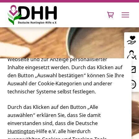
Cookie-Einstellungen
Diese Webseite setzt verschiedene Cookies und
Tracking-Tools ein. Dies beinhaltet Cookies und
Tracking-Tools, die für den Betrieb der Webseite
technisch notwendig sind, die zu statistischen
Zwecken sowie zur besseren Bedienbarkeit der
Webseite und zur Anzeige personalisierter
Inhalte eingesetzt werden. Durch das Klicken auf
Leben mit Huntington
den Button „Auswahl bestätigen“ können Sie Ihre
Auswahl der Cookie-Kategorien und anderer
Forschung
technischer Systeme selbst festlegen.
Durch das Klicken auf den Button „Alle
auswählen“ erklären Sie, dass Sie damit
Miteinander
einverstanden sind, dass die Deutsche
Huntington
-Hilfe e.V. alle hierdurch