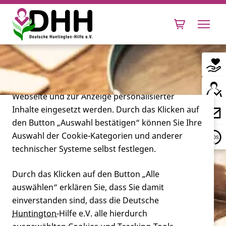
Cookie-Einstellungen
Diese Webseite setzt verschiedene Cookies und
Tracking-Tools ein. Dies beinhaltet Cookies und
Tracking-Tools, die für den Betrieb der Webseite
technisch notwendig sind, die zu statistischen
Zwecken sowie zur besseren Bedienbarkeit der
Webseite und zur Anzeige personalisierter
Inhalte eingesetzt werden. Durch das Klicken auf
Leben mit Huntington
den Button „Auswahl bestätigen“ können Sie Ihre
Auswahl der Cookie-Kategorien und anderer
Forschung
technischer Systeme selbst festlegen.
Durch das Klicken auf den Button „Alle
auswählen“ erklären Sie, dass Sie damit
Miteinander
einverstanden sind, dass die Deutsche
Huntington
-Hilfe e.V. alle hierdurch