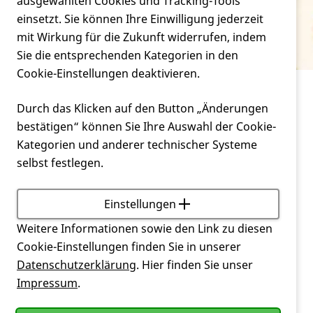
Verein
ausgewählten Cookies und Tracking-Tools
Paternale Vererbung
einsetzt. Sie können Ihre Einwilligung jederzeit
mit Wirkung für die Zukunft widerrufen, indem
Service
Sie die entsprechenden Kategorien in den
Cookie-Einstellungen deaktivieren.
Service
Glossar
Paternale Vererbung
Durch das Klicken auf den Button „Änderungen
bestätigen“ können Sie Ihre Auswahl der Cookie-
Vererbung über den Vater
Kategorien und anderer technischer Systeme
selbst festlegen.
Zurück
Einstellungen
Weitere Informationen sowie den Link zu diesen
Cookie-Einstellungen finden Sie in unserer
Datenschutzerklärung
. Hier finden Sie unser
Impressum
.