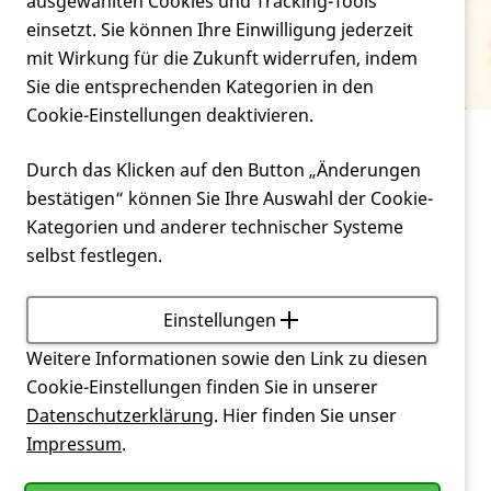
Verein
ausgewählten Cookies und Tracking-Tools
Parkinsonoid
einsetzt. Sie können Ihre Einwilligung jederzeit
mit Wirkung für die Zukunft widerrufen, indem
Service
Sie die entsprechenden Kategorien in den
Cookie-Einstellungen deaktivieren.
Service
Glossar
Parkinsonoid
Durch das Klicken auf den Button „Änderungen
bestätigen“ können Sie Ihre Auswahl der Cookie-
Parkinson
-typische
Symptomatik
aus
Rigor
Kategorien und anderer technischer Systeme
(Muskelsteifheit),
Tremor
(Muskelzittern)
selbst festlegen.
und
Akinese
(Bewegungslosigkeit), die
als
Nebenwirkung
, insbesondere von
Neuroleptika
,
auftreten kann.
Einstellungen
Weitere Informationen sowie den Link zu diesen
Zurück
Cookie-Einstellungen finden Sie in unserer
Datenschutzerklärung
. Hier finden Sie unser
Impressum
.