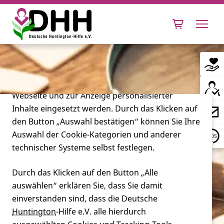
Cookie-Einstellungen
Diese Webseite setzt verschiedene Cookies und
Tracking-Tools ein. Dies beinhaltet Cookies und
Tracking-Tools, die für den Betrieb der Webseite
technisch notwendig sind, die zu statistischen
Zwecken sowie zur besseren Bedienbarkeit der
Webseite und zur Anzeige personalisierter
Inhalte eingesetzt werden. Durch das Klicken auf
Leben mit Huntington
den Button „Auswahl bestätigen“ können Sie Ihre
Auswahl der Cookie-Kategorien und anderer
Forschung
technischer Systeme selbst festlegen.
Durch das Klicken auf den Button „Alle
auswählen“ erklären Sie, dass Sie damit
Miteinander
einverstanden sind, dass die Deutsche
Huntington
-Hilfe e.V. alle hierdurch