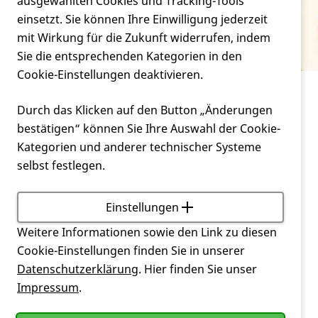
Verein
ausgewählten Cookies und Tracking-Tools
Neurotransmitter
einsetzt. Sie können Ihre Einwilligung jederzeit
mit Wirkung für die Zukunft widerrufen, indem
Service
Sie die entsprechenden Kategorien in den
Cookie-Einstellungen deaktivieren.
Service
Glossar
Neurotransmitter
Durch das Klicken auf den Button „Änderungen
bestätigen“ können Sie Ihre Auswahl der Cookie-
Botenstoffe, die Reize zwischen Nervenzellen oder
Kategorien und anderer technischer Systeme
an andere Zellen weitergeben, verstärken oder
selbst festlegen.
modulieren.
Einstellungen
Zurück
Weitere Informationen sowie den Link zu diesen
Cookie-Einstellungen finden Sie in unserer
Datenschutzerklärung
. Hier finden Sie unser
Impressum
.