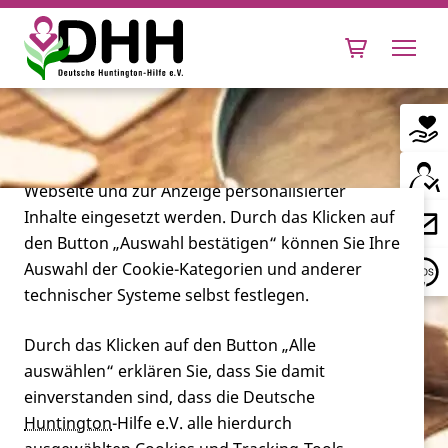
Cookie-Einstellungen
Diese Webseite setzt verschiedene Cookies und
Tracking-Tools ein. Dies beinhaltet Cookies und
Tracking-Tools, die für den Betrieb der Webseite
technisch notwendig sind, die zu statistischen
Zwecken sowie zur besseren Bedienbarkeit der
Webseite und zur Anzeige personalisierter
Inhalte eingesetzt werden. Durch das Klicken auf
Leben mit Huntington
den Button „Auswahl bestätigen“ können Sie Ihre
Auswahl der Cookie-Kategorien und anderer
Forschung
technischer Systeme selbst festlegen.
Durch das Klicken auf den Button „Alle
auswählen“ erklären Sie, dass Sie damit
Miteinander
einverstanden sind, dass die Deutsche
Huntington
-Hilfe e.V. alle hierdurch