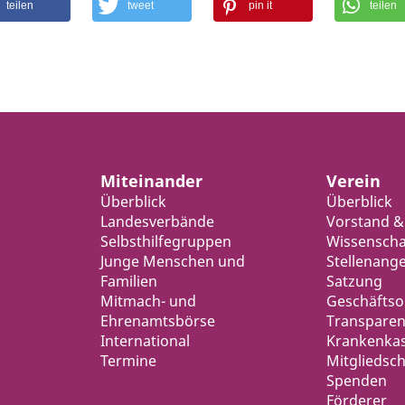
teilen
tweet
pin it
teilen
Miteinander
Verein
Überblick
Überblick
Landesverbände
Vorstand &
Selbsthilfegruppen
Wissenschaf
Junge Menschen und
Stellenang
Familien
Satzung
Mitmach- und
Geschäfts
Ehrenamtsbörse
Transparen
International
Krankenka
Termine
Mitgliedsch
Spenden
Förderer