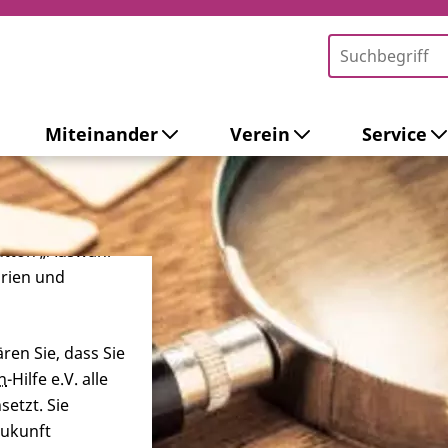
Miteinander
Verein
Service
-Tools ein. Dies
ieb der Webseite
 sowie zur
ersonalisierter
Button „Auswahl
orien und
ren Sie, dass Sie
n
-Hilfe e.V. alle
etzt. Sie
Zukunft