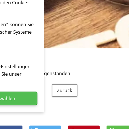
n den Cookie-
gen“ können Sie
ischer Systeme
tät
-Einstellungen
altung, Tragen von Gegenständen
n Sie unser
Zurück
swählen