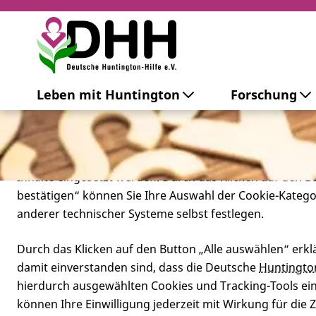
Cookie-Einstellungen
Leben mit Huntington
Forschung
Diese Webseite setzt verschiedene Cookies und Tracking
beinhaltet Cookies und Tracking-Tools, die für den Betr
technisch notwendig sind, die zu statistischen Zwecken
besseren Bedienbarkeit der Webseite und zur Anzeige p
Inhalte eingesetzt werden. Durch das Klicken auf den 
bestätigen“ können Sie Ihre Auswahl der Cookie-Kateg
anderer technischer Systeme selbst festlegen.
Durch das Klicken auf den Button „Alle auswählen“ erklä
damit einverstanden sind, dass die Deutsche
Huntingto
hierdurch ausgewählten Cookies und Tracking-Tools eins
können Ihre Einwilligung jederzeit mit Wirkung für die 