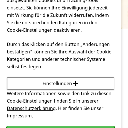
Verein
ausgewählten Cookies und Tracking-Tools
Jugendamt
einsetzt. Sie können Ihre Einwilligung jederzeit
mit Wirkung für die Zukunft widerrufen, indem
Service
Sie die entsprechenden Kategorien in den
Cookie-Einstellungen deaktivieren.
Service
Glossar
Jugendamt
Durch das Klicken auf den Button „Änderungen
bestätigen“ können Sie Ihre Auswahl der Cookie-
Amt, dass sich um das Wohl der Kinder und
Kategorien und anderer technischer Systeme
Jugendlichen kümmert
selbst festlegen.
Zurück
Einstellungen
Weitere Informationen sowie den Link zu diesen
Cookie-Einstellungen finden Sie in unserer
Datenschutzerklärung
. Hier finden Sie unser
Impressum
.