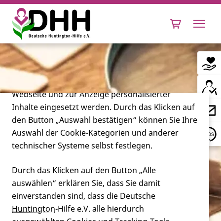
Cookie-Einstellungen
Diese Webseite setzt verschiedene Cookies und
Tracking-Tools ein. Dies beinhaltet Cookies und
Tracking-Tools, die für den Betrieb der Webseite
technisch notwendig sind, die zu statistischen
Zwecken sowie zur besseren Bedienbarkeit der
Webseite und zur Anzeige personalisierter
Inhalte eingesetzt werden. Durch das Klicken auf
Leben mit Huntington
den Button „Auswahl bestätigen“ können Sie Ihre
Auswahl der Cookie-Kategorien und anderer
Forschung
technischer Systeme selbst festlegen.
Durch das Klicken auf den Button „Alle
auswählen“ erklären Sie, dass Sie damit
Miteinander
einverstanden sind, dass die Deutsche
Huntington
-Hilfe e.V. alle hierdurch