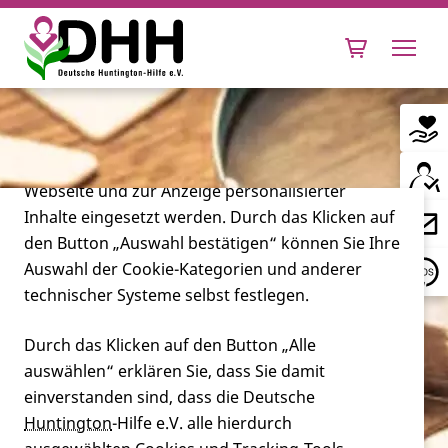
Cookie-Einstellungen
Diese Webseite setzt verschiedene Cookies und
Tracking-Tools ein. Dies beinhaltet Cookies und
Tracking-Tools, die für den Betrieb der Webseite
technisch notwendig sind, die zu statistischen
Zwecken sowie zur besseren Bedienbarkeit der
Webseite und zur Anzeige personalisierter
Inhalte eingesetzt werden. Durch das Klicken auf
Leben mit Huntington
den Button „Auswahl bestätigen“ können Sie Ihre
Auswahl der Cookie-Kategorien und anderer
Forschung
technischer Systeme selbst festlegen.
Durch das Klicken auf den Button „Alle
auswählen“ erklären Sie, dass Sie damit
Miteinander
Erwerbsminderungsrente,
einverstanden sind, dass die Deutsche
Erwerbsminderung,
Huntington
-Hilfe e.V. alle hierdurch