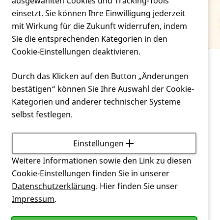
Verein
ausgewählten Cookies und Tracking-Tools
Erwerbsunfähigkeit
einsetzt. Sie können Ihre Einwilligung jederzeit
mit Wirkung für die Zukunft widerrufen, indem
Service
Sie die entsprechenden Kategorien in den
Cookie-Einstellungen deaktivieren.
Service
Glossar
Durch das Klicken auf den Button „Änderungen
Erwerbsminderungsrente, Erwerbsminderung,
bestätigen“ können Sie Ihre Auswahl der Cookie-
Erwerbsunfähigkeit
Kategorien und anderer technischer Systeme
selbst festlegen.
voll (gar nicht mehr oder bis 3 Stunden am Tag
arbeiten) bzw. halbe (mind. 3 Stunden oder bis 6
Stunden am Tag dem normalen Arbeitsmarkt zur
Einstellungen
Verfügung stehen
Weitere Informationen sowie den Link zu diesen
Cookie-Einstellungen finden Sie in unserer
Zurück
Datenschutzerklärung
. Hier finden Sie unser
Impressum
.