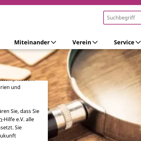
Miteinander
Verein
Service
-Tools ein. Dies
ieb der Webseite
 sowie zur
ersonalisierter
Button „Auswahl
orien und
ren Sie, dass Sie
n
-Hilfe e.V. alle
etzt. Sie
Zukunft