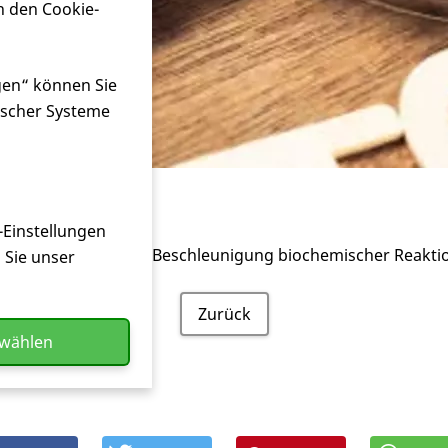
n den Cookie-
gen“ können Sie
ischer Systeme
-Einstellungen
tion (Steuerung und Beschleunigung biochemischer Reaktion
n Sie unser
Zurück
swählen