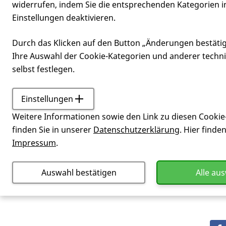
widerrufen, indem Sie die entsprechenden Kategorien i
Einstellungen deaktivieren.
Enzym
Durch das Klicken auf den Button „Änderungen bestäti
Ihre Auswahl der Cookie-Kategorien und anderer techn
selbst festlegen.
Einstellungen
Service
Glossar
Enzym
Weitere Informationen sowie den Link zu diesen Cookie
Ein
Protein
mit biokatalytischer Funk
finden Sie in unserer
Datenschutzerklärung
. Hier finde
Impressum
.
Auswahl bestätigen
Alle au