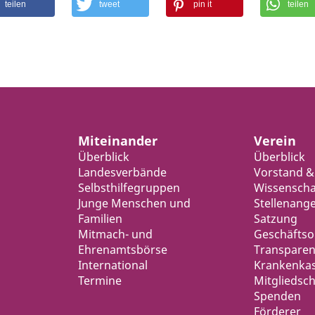
teilen
tweet
pin it
teilen
Miteinander
Verein
Überblick
Überblick
Landesverbände
Vorstand &
Selbsthilfegruppen
Wissenschaf
Junge Menschen und
Stellenang
Familien
Satzung
Mitmach- und
Geschäfts
Ehrenamtsbörse
Transparen
International
Krankenka
Termine
Mitgliedsch
Spenden
Förderer