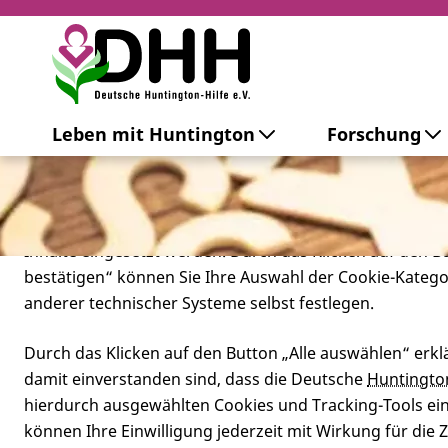
Cookie-Einstellungen
Leben mit Huntington
Forschung
Diese Webseite setzt verschiedene Cookies und Tracking
beinhaltet Cookies und Tracking-Tools, die für den Betr
technisch notwendig sind, die zu statistischen Zwecken
besseren Bedienbarkeit der Webseite und zur Anzeige p
Inhalte eingesetzt werden. Durch das Klicken auf den 
bestätigen“ können Sie Ihre Auswahl der Cookie-Kateg
anderer technischer Systeme selbst festlegen.
Durch das Klicken auf den Button „Alle auswählen“ erklä
damit einverstanden sind, dass die Deutsche
Huntingto
hierdurch ausgewählten Cookies und Tracking-Tools eins
können Ihre Einwilligung jederzeit mit Wirkung für die 