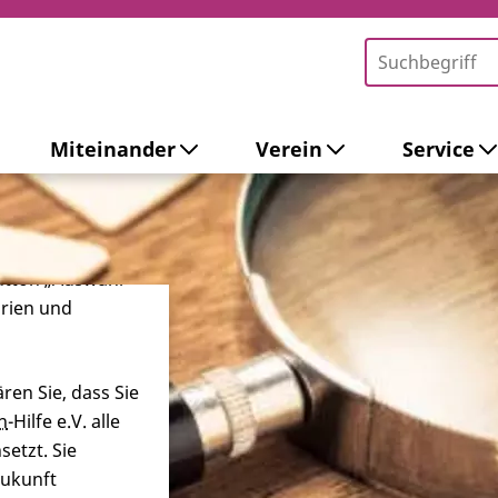
Miteinander
Verein
Service
-Tools ein. Dies
ieb der Webseite
 sowie zur
ersonalisierter
Button „Auswahl
orien und
ren Sie, dass Sie
n
-Hilfe e.V. alle
etzt. Sie
Zukunft