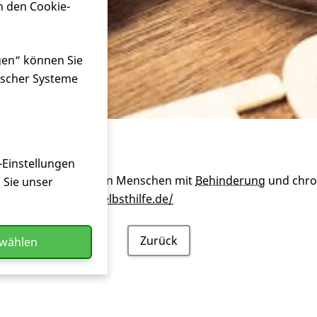
n den Cookie-
gen“ können Sie
ischer Systeme
-Einstellungen
schaft
Selbsthilfe
von Menschen mit
Behinderung
und chro
n Sie unser
r
https://www.bag-selbsthilfe.de/
Zurück
swählen