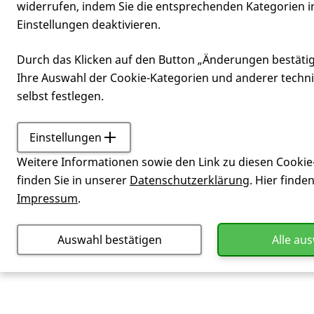
widerrufen, indem Sie die entsprechenden Kategorien i
Einstellungen deaktivieren.
BAG
Durch das Klicken auf den Button „Änderungen bestäti
Ihre Auswahl der Cookie-Kategorien und anderer techn
selbst festlegen.
Einstellungen
Service
Glossar
BAG
Weitere Informationen sowie den Link zu diesen Cookie
Abkürzung für Bundesarbeitsgemein
finden Sie in unserer
Datenschutzerklärung
. Hier finde
Angehörigen e. V. – im Internet unte
Impressum
.
Auswahl bestätigen
Alle au