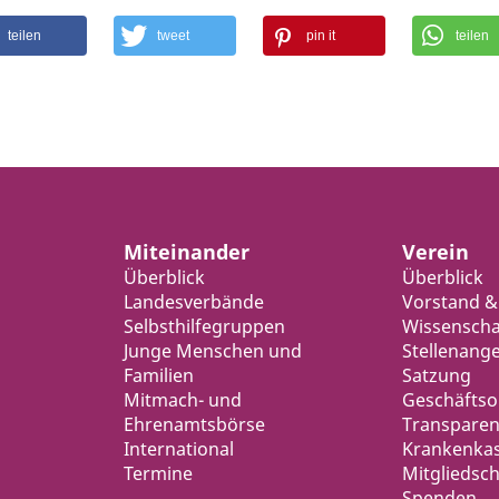
teilen
tweet
pin it
teilen
Miteinander
Verein
Überblick
Überblick
Landesverbände
Vorstand &
Selbsthilfegruppen
Wissenschaf
Junge Menschen und
Stellenang
Familien
Satzung
Mitmach- und
Geschäfts
Ehrenamtsbörse
Transparen
International
Krankenka
Termine
Mitgliedsch
Spenden