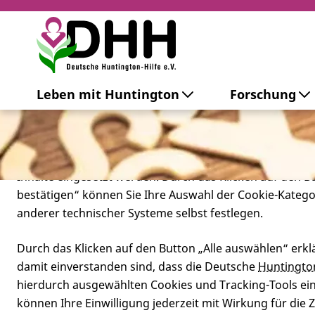
Cookie-Einstellungen
Leben mit Huntington
Forschung
Diese Webseite setzt verschiedene Cookies und Tracking
beinhaltet Cookies und Tracking-Tools, die für den Betr
technisch notwendig sind, die zu statistischen Zwecken
besseren Bedienbarkeit der Webseite und zur Anzeige p
Inhalte eingesetzt werden. Durch das Klicken auf den 
bestätigen“ können Sie Ihre Auswahl der Cookie-Kateg
anderer technischer Systeme selbst festlegen.
Durch das Klicken auf den Button „Alle auswählen“ erklä
damit einverstanden sind, dass die Deutsche
Huntingto
hierdurch ausgewählten Cookies und Tracking-Tools eins
können Ihre Einwilligung jederzeit mit Wirkung für die 