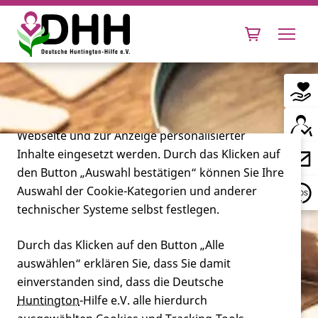
Cookie-Einstellungen
Diese Webseite setzt verschiedene Cookies und
Tracking-Tools ein. Dies beinhaltet Cookies und
Tracking-Tools, die für den Betrieb der Webseite
technisch notwendig sind, die zu statistischen
Zwecken sowie zur besseren Bedienbarkeit der
Webseite und zur Anzeige personalisierter
Inhalte eingesetzt werden. Durch das Klicken auf
Leben mit Huntington
den Button „Auswahl bestätigen“ können Sie Ihre
Auswahl der Cookie-Kategorien und anderer
Forschung
technischer Systeme selbst festlegen.
Durch das Klicken auf den Button „Alle
auswählen“ erklären Sie, dass Sie damit
Miteinander
einverstanden sind, dass die Deutsche
Huntington
-Hilfe e.V. alle hierdurch