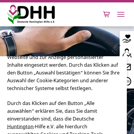
Cookie-Einstellungen
Diese Webseite setzt verschiedene Cookies und
Tracking-Tools ein. Dies beinhaltet Cookies und
Tracking-Tools, die für den Betrieb der Webseite
technisch notwendig sind, die zu statistischen
Zwecken sowie zur besseren Bedienbarkeit der
Webseite und zur Anzeige personalisierter
Inhalte eingesetzt werden. Durch das Klicken auf
Leben mit Huntington
den Button „Auswahl bestätigen“ können Sie Ihre
Auswahl der Cookie-Kategorien und anderer
Forschung
technischer Systeme selbst festlegen.
Berechtigt der
Durch das Klicken auf den Button „Alle
auswählen“ erklären Sie, dass Sie damit
Miteinander
Schwerbehindertenausweis zum
einverstanden sind, dass die Deutsche
Benutzen eines
Huntington
-Hilfe e.V. alle hierdurch