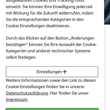
Verein
ausgewählten Cookies und Tracking-Tools
Behindertenparkplatzes?
einsetzt. Sie können Ihre Einwilligung jederzeit
mit Wirkung für die Zukunft widerrufen, indem
Service
Sie die entsprechenden Kategorien in den
Cookie-Einstellungen deaktivieren.
Service
Durch das Klicken auf den Button „Änderungen
Berechtigt der Schwerbehindertenausweis zum
bestätigen“ können Sie Ihre Auswahl der Cookie-
Benutzen eines Behindertenparkplatzes?
Kategorien und anderer technischer Systeme
selbst festlegen.
Nein! Der Parkausweis muss extra beantragt
werden und ist an bestimmte Voraussetzungen (z.B.
Merkzeichen
aG) gebunden. Parkausweise und
Einstellungen
Sonderparkplätze werden bei den zuständigen
Weitere Informationen sowie den Link zu diesen
Straßenverkehrsbehörden oder Stadtverwaltungen
Cookie-Einstellungen finden Sie in unserer
beantragt.
Datenschutzerklärung
. Hier finden Sie unser
Impressum
.
Mehr Informationen zum Thema finden Sie in