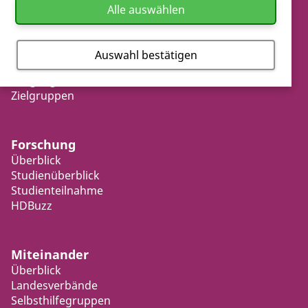
Leben mit Huntington
Alle auswählen
Was ist Huntington?
Patientenweg
Alltagshilfen
Auswahl bestätigen
Persönliche Geschichten
Umgang mit Erkrankten
Zielgruppen
Forschung
Überblick
Studienüberblick
Studienteilnahme
HDBuzz
Miteinander
Überblick
Landesverbände
Selbsthilfegruppen