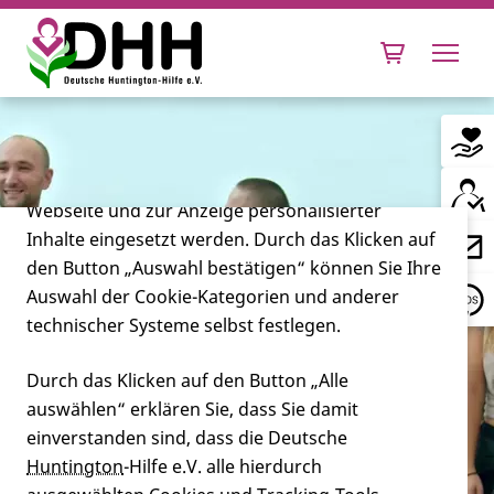
Cookie-Einstellungen
Diese Webseite setzt verschiedene Cookies und
Tracking-Tools ein. Dies beinhaltet Cookies und
Tracking-Tools, die für den Betrieb der Webseite
technisch notwendig sind, die zu statistischen
Zwecken sowie zur besseren Bedienbarkeit der
Webseite und zur Anzeige personalisierter
Inhalte eingesetzt werden. Durch das Klicken auf
Leben mit Huntington
den Button „Auswahl bestätigen“ können Sie Ihre
Auswahl der Cookie-Kategorien und anderer
Forschung
technischer Systeme selbst festlegen.
Durch das Klicken auf den Button „Alle
auswählen“ erklären Sie, dass Sie damit
Miteinander
einverstanden sind, dass die Deutsche
Huntington
-Hilfe e.V. alle hierdurch