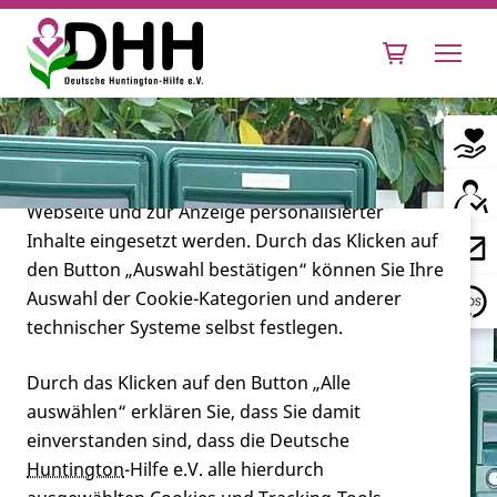
Cookie-Einstellungen
Diese Webseite setzt verschiedene Cookies und
Tracking-Tools ein. Dies beinhaltet Cookies und
Tracking-Tools, die für den Betrieb der Webseite
technisch notwendig sind, die zu statistischen
Zwecken sowie zur besseren Bedienbarkeit der
Webseite und zur Anzeige personalisierter
Inhalte eingesetzt werden. Durch das Klicken auf
Leben mit Huntington
den Button „Auswahl bestätigen“ können Sie Ihre
Auswahl der Cookie-Kategorien und anderer
Forschung
technischer Systeme selbst festlegen.
Durch das Klicken auf den Button „Alle
auswählen“ erklären Sie, dass Sie damit
Miteinander
Namen von Ärzten, Therapeuten
einverstanden sind, dass die Deutsche
bzw. Pflegeeinrichtungen mit HK-
Huntington
-Hilfe e.V. alle hierdurch