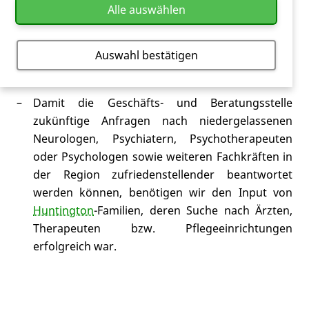
Alle auswählen
Beratungsstelle der Deutschen
Huntington
-Hilfe
nach regionalen Ansprechpartnern. Doch uns
fehlen die Informationen über alle Regionen in
Auswahl bestätigen
Deutschland.
Damit die Geschäfts- und Beratungsstelle
zukünftige Anfragen nach niedergelassenen
Neurologen, Psychiatern, Psychotherapeuten
oder Psychologen sowie weiteren Fachkräften in
der Region zufriedenstellender beantwortet
werden können, benötigen wir den Input von
Huntington
-Familien, deren Suche nach Ärzten,
Therapeuten bzw. Pflegeeinrichtungen
erfolgreich war.