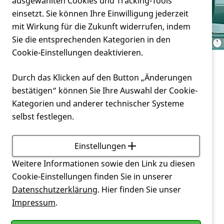
Verein
ausgewählten Cookies und Tracking-Tools
Erfahrung weitergeben
einsetzt. Sie können Ihre Einwilligung jederzeit
mit Wirkung für die Zukunft widerrufen, indem
Service
Sie die entsprechenden Kategorien in den
Cookie-Einstellungen deaktivieren.
Miteinander
Durch das Klicken auf den Button „Änderungen
Namen von Ärzten, Therapeuten bzw.
bestätigen“ können Sie Ihre Auswahl der Cookie-
Pflegeeinrichtungen mit HK-Erfahrung
Kategorien und anderer technischer Systeme
weitergeben
selbst festlegen.
Worum geht es? Warum ist das wichtig?
Einstellungen
Viele
Huntington
-
Betroffene
bzw. deren
Weitere Informationen sowie den Link zu diesen
Angehörige
sind auf der zeitaufwändigen Suche
Cookie-Einstellungen finden Sie in unserer
nach lokalen Ärzten, die Erfahrung mit der
Datenschutzerklärung
. Hier finden Sie unser
Huntington-Krankheit
haben.
Impressum
.
Oft fragen sie auch die Geschäfts- und