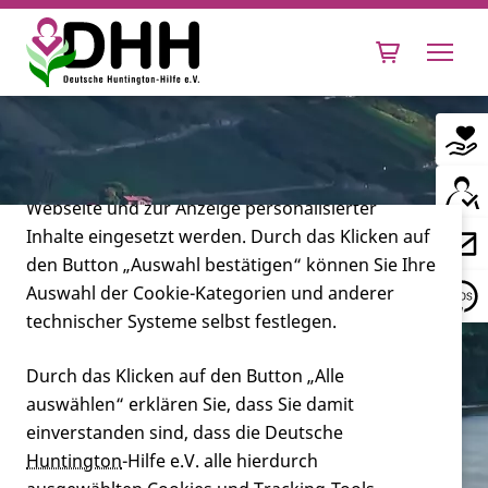
Cookie-Einstellungen
Diese Webseite setzt verschiedene Cookies und
Tracking-Tools ein. Dies beinhaltet Cookies und
Tracking-Tools, die für den Betrieb der Webseite
technisch notwendig sind, die zu statistischen
Zwecken sowie zur besseren Bedienbarkeit der
Webseite und zur Anzeige personalisierter
Inhalte eingesetzt werden. Durch das Klicken auf
Leben mit Huntington
den Button „Auswahl bestätigen“ können Sie Ihre
Auswahl der Cookie-Kategorien und anderer
Forschung
technischer Systeme selbst festlegen.
Durch das Klicken auf den Button „Alle
auswählen“ erklären Sie, dass Sie damit
Miteinander
einverstanden sind, dass die Deutsche
Huntington
-Hilfe e.V. alle hierdurch