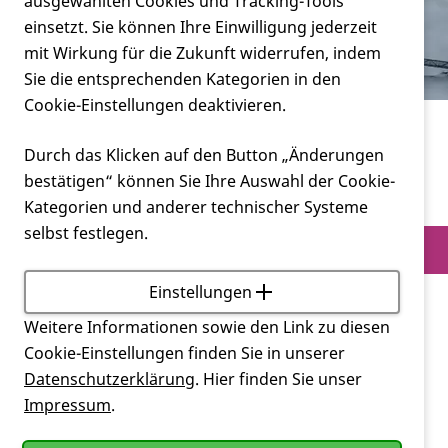
Verein
ausgewählten Cookies und Tracking-Tools
Duisburg
einsetzt. Sie können Ihre Einwilligung jederzeit
mit Wirkung für die Zukunft widerrufen, indem
Service
Sie die entsprechenden Kategorien in den
Cookie-Einstellungen deaktivieren.
Miteinander
Landesverbände
Durch das Klicken auf den Button „Änderungen
Landesverband Nordrhein-Westfalen
bestätigen“ können Sie Ihre Auswahl der Cookie-
Duisburg
Kategorien und anderer technischer Systeme
selbst festlegen.
Einstellungen
Weitere Informationen sowie den Link zu diesen
Informationen zur Veranstaltung
Alle Termine der
Medienzentrum, Falkstr.
Veranstaltung
Cookie-Einstellungen finden Sie in unserer
Veranstaltungsort
73-77, 47058 Duisburg
Datenschutzerklärung
. Hier finden Sie unser
15.08.2026,
Impressum
.
14:00 Uhr
10.10.2026,