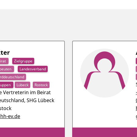
tter
irat
Zielgruppe
apeuten
Landesverband
rddeutschland
gruppen
Lübeck
Rostock
 Vertreterin im Beirat
eutschland, SHG Lübeck
stock
dhh-ev.de