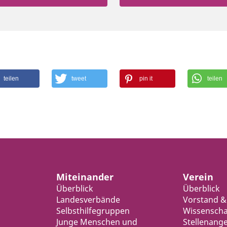
teilen
tweet
pin it
teilen
Miteinander
Verein
Überblick
Überblick
Landesverbände
Vorstand &
Selbsthilfegruppen
Wissenschaf
Junge Menschen und
Stellenang