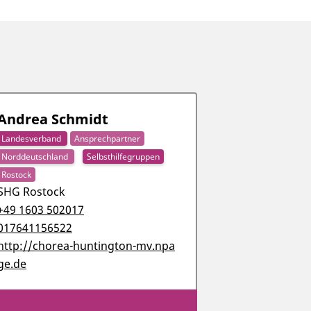
Andrea Schmidt
Landesverband
Ansprechpartner
Norddeutschland
Selbsthilfegruppen
Rostock
SHG Rostock
+49 1603 502017
017641156522
http://chorea-huntington-mv.npa
ge.de