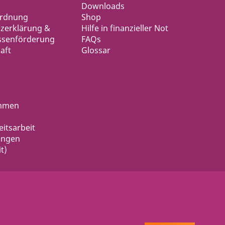
Downloads
ordnung
Shop
zerklärung &
Hilfe in finanzieller Not
ssenförderung
FAQs
aft
Glossar
ahmen
eitsarbeit
ungen
t)