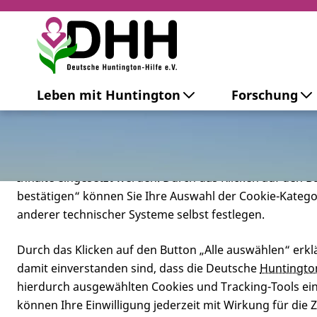
Cookie-Einstellungen
Leben mit Huntington
Forschung
Diese Webseite setzt verschiedene Cookies und Tracking
beinhaltet Cookies und Tracking-Tools, die für den Betr
technisch notwendig sind, die zu statistischen Zwecken
besseren Bedienbarkeit der Webseite und zur Anzeige p
Inhalte eingesetzt werden. Durch das Klicken auf den 
bestätigen“ können Sie Ihre Auswahl der Cookie-Kateg
anderer technischer Systeme selbst festlegen.
Durch das Klicken auf den Button „Alle auswählen“ erklä
damit einverstanden sind, dass die Deutsche
Huntingto
hierdurch ausgewählten Cookies und Tracking-Tools eins
können Ihre Einwilligung jederzeit mit Wirkung für die 