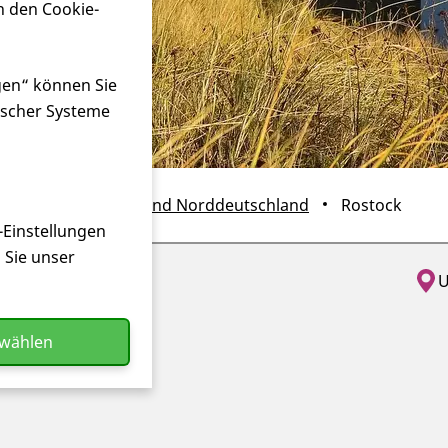
n den Cookie-
gen“ können Sie
ischer Systeme
nde
Landesverband Norddeutschland
Rostock
-Einstellungen
n Sie unser
 Veranstaltung
nstaltung
U
Ve
swählen