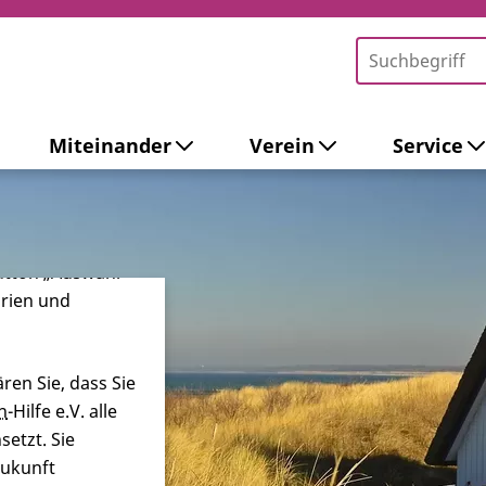
Miteinander
Verein
Service
-Tools ein. Dies
ieb der Webseite
 sowie zur
ersonalisierter
Button „Auswahl
orien und
ren Sie, dass Sie
n
-Hilfe e.V. alle
etzt. Sie
Zukunft