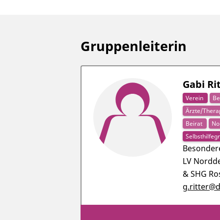
Gruppenleiterin
Gabi Ri
Verein
Be
Ärzte/Ther
Beirat
No
Selbsthilfe
Besondere
LV Nordd
& SHG Ro
g.ritter@