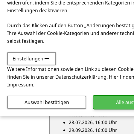
widerrufen, indem Sie die entsprechenden Kategorien i
Einstellungen deaktivieren.
Rostock
Durch das Klicken auf den Button „Änderungen bestäti
Ihre Auswahl der Cookie-Kategorien und anderer techn
selbst festlegen.
Einstellungen
Miteinander
Landesverbä
Weitere Informationen sowie den Link zu diesen Cookie
finden Sie in unserer
Datenschutzerklärung
. Hier finde
Informationen zur
Alle Termine der Vera
Impressum
.
27.01.2026, 16:00 Uhr
Auswahl bestätigen
Alle au
31.03.2026, 16:00 Uhr
26.05.2026, 16:00 Uhr
28.07.2026, 16:00 Uhr
29.09.2026, 16:00 Uhr