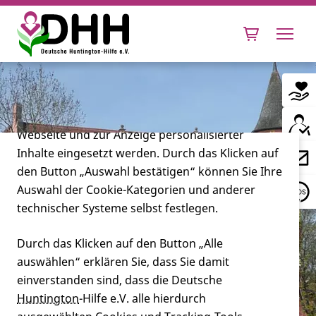
Cookie-Einstellungen
Diese Webseite setzt verschiedene Cookies und
Tracking-Tools ein. Dies beinhaltet Cookies und
Tracking-Tools, die für den Betrieb der Webseite
technisch notwendig sind, die zu statistischen
Zwecken sowie zur besseren Bedienbarkeit der
Webseite und zur Anzeige personalisierter
Inhalte eingesetzt werden. Durch das Klicken auf
Leben mit Huntington
den Button „Auswahl bestätigen“ können Sie Ihre
Auswahl der Cookie-Kategorien und anderer
Forschung
technischer Systeme selbst festlegen.
Durch das Klicken auf den Button „Alle
auswählen“ erklären Sie, dass Sie damit
Miteinander
einverstanden sind, dass die Deutsche
Huntington
-Hilfe e.V. alle hierdurch