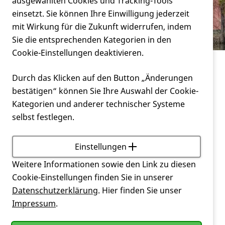
Verein
ausgewählten Cookies und Tracking-Tools
Symposium Huntington im Fokus
einsetzt. Sie können Ihre Einwilligung jederzeit
mit Wirkung für die Zukunft widerrufen, indem
Service
Sie die entsprechenden Kategorien in den
Cookie-Einstellungen deaktivieren.
Miteinander
Landesverbände
Durch das Klicken auf den Button „Änderungen
Landesverband Bayern
bestätigen“ können Sie Ihre Auswahl der Cookie-
Symposium Huntington im Fokus
Kategorien und anderer technischer Systeme
selbst festlegen.
Symposium
Huntington im Fokus
Einstellungen
Wasserschloss, Taufkirchen (Vils)
13. & 14. November 2025
Weitere Informationen sowie den Link zu diesen
Cookie-Einstellungen finden Sie in unserer
Das Symposium
„Huntington im Fokus –
Datenschutzerklärung
. Hier finden Sie unser
Versorgung stärken, Wissen vernetzen“
steht im
Impressum
.
Zeichen eines besonderen Jubiläums:
40 Jahre