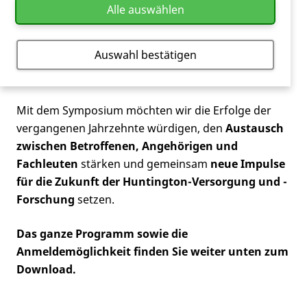
Selbsthilfegruppe Bayern
.
Alle auswählen
Diese lange Tradition am Standort
Taufkirchen
(Vils)
ist nicht nur Ausdruck von Engagement und
Auswahl bestätigen
Zusammenhalt, sondern hat auch entscheidend zur
Gründung des Huntington-Zentrums
beigetragen.
Mit dem Symposium möchten wir die Erfolge der
vergangenen Jahrzehnte würdigen, den
Austausch
zwischen Betroffenen, Angehörigen und
Fachleuten
stärken und gemeinsam
neue Impulse
für die Zukunft der Huntington-Versorgung und -
Forschung
setzen.
Das ganze Programm sowie die
Anmeldemöglichkeit finden Sie weiter unten zum
Download.