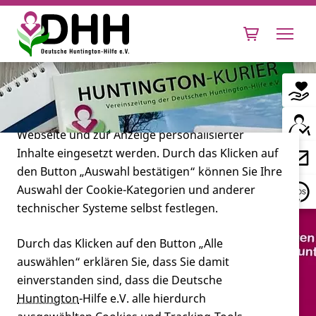
Cookie-Einstellungen
Diese Webseite setzt verschiedene Cookies und
Tracking-Tools ein. Dies beinhaltet Cookies und
Tracking-Tools, die für den Betrieb der Webseite
technisch notwendig sind, die zu statistischen
Zwecken sowie zur besseren Bedienbarkeit der
Webseite und zur Anzeige personalisierter
Inhalte eingesetzt werden. Durch das Klicken auf
Leben mit Huntington
den Button „Auswahl bestätigen“ können Sie Ihre
Auswahl der Cookie-Kategorien und anderer
Forschung
technischer Systeme selbst festlegen.
Durch das Klicken auf den Button „Alle
auswählen“ erklären Sie, dass Sie damit
Miteinander
einverstanden sind, dass die Deutsche
Huntington
-Hilfe e.V. alle hierdurch