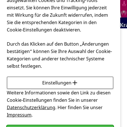
Verein
ausgewählten Cookies und Tracking-Tools
Vereinsarbeit und ich
einsetzt. Sie können Ihre Einwilligung jederzeit
mit Wirkung für die Zukunft widerrufen, indem
Service
Sie die entsprechenden Kategorien in den
Cookie-Einstellungen deaktivieren.
Leben mit Huntington
Durch das Klicken auf den Button „Änderungen
Vereinsarbeit und ich
bestätigen“ können Sie Ihre Auswahl der Cookie-
Kategorien und anderer technischer Systeme
Bog:
Huntington
und ich
selbst festlegen.
"Vereinsarbeit und ich"
Die meisten Leser und Leserinnen des
Huntington
Einstellungen
Kuriers sind aktive Mitglieder der Deutschen
Huntington
Weitere Informationen sowie den Link zu diesen
Hilfe e.V. Doch was bedeutet dieses
“e.V.“ beziehungsweise “eingetragener Verein“?
Cookie-Einstellungen finden Sie in unserer
Sicherlich sind einige Mitglieder in diesen Verein
Datenschutzerklärung
. Hier finden Sie unser
eingetreten, weil sie nach dem Gentest oder der
Impressum
.
Erkrankung eines Angehörigen von dieser Krankheit