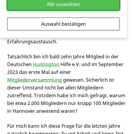
gehört haben und sich durch die Mitgliedschaft
Alle auswählen
detaillierter Informationen erhofften. Oder sie
haben beruflich zu dieser Erkrankung
Auswahl bestätigen
Berührungspunkte und hofften ebenso auf
umfangreiche Informationen oder
Erfahrungsaustausch.
Tatsächlich bin ich bald zehn Jahre Mitglied in der
Deutschen
Huntington
Hilfe e.V. und im September
2023 das erste Mal auf einer
Mitgliederversammlung
gewesen. Sicherlich ist
dieser Umstand nicht bei allen Mitgliedern
zutreffend. Trotzdem habe ich mich gefragt, warum
bei etwa 2.000 Mitgliedern nur knapp 100 Mitglieder
in Hannover anwesend waren?
Für mich kann ich diese Frage für die letzten Jahre
natürlich beantworten: Zu viel Arbeit und keine Zeit,