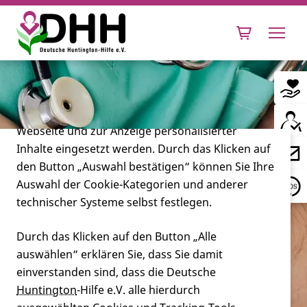
Cookie-Einstellungen
Diese Webseite setzt verschiedene Cookies und
Tracking-Tools ein. Dies beinhaltet Cookies und
Tracking-Tools, die für den Betrieb der Webseite
technisch notwendig sind, die zu statistischen
Zwecken sowie zur besseren Bedienbarkeit der
Webseite und zur Anzeige personalisierter
Inhalte eingesetzt werden. Durch das Klicken auf
Leben mit Huntington
den Button „Auswahl bestätigen“ können Sie Ihre
Auswahl der Cookie-Kategorien und anderer
Forschung
technischer Systeme selbst festlegen.
Durch das Klicken auf den Button „Alle
auswählen“ erklären Sie, dass Sie damit
Miteinander
einverstanden sind, dass die Deutsche
Huntington
-Hilfe e.V. alle hierdurch