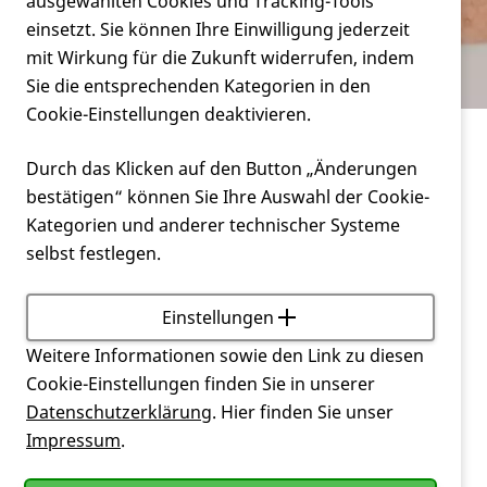
Verein
ausgewählten Cookies und Tracking-Tools
TFC - Total Functional Capacity
einsetzt. Sie können Ihre Einwilligung jederzeit
mit Wirkung für die Zukunft widerrufen, indem
Service
Sie die entsprechenden Kategorien in den
Cookie-Einstellungen deaktivieren.
Leben mit Huntington
Durch das Klicken auf den Button „Änderungen
TFC - Total Functional Capacity
bestätigen“ können Sie Ihre Auswahl der Cookie-
Kategorien und anderer technischer Systeme
selbst festlegen.
TFC
, Total Functional Capacity, ist eine
Einstellungen
standardisierte Skala zur Bewertung der "Gesamten
Weitere Informationen sowie den Link zu diesen
funktionalen Kapazität".
Cookie-Einstellungen finden Sie in unserer
Datenschutzerklärung
. Hier finden Sie unser
Dazu zählen die Fähigkeiten zu arbeiten, mit
Impressum
.
Finanzen umzugehen, häusliche Aufgaben zu
erledigen sowie die Alltagsfunktion und der